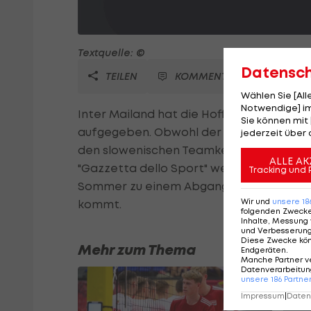
Textquelle: ©
Datensc
TEILEN
KOMMENTARE
Wählen Sie [Al
Notwendige] im
Inter Mailand hat die Hoffnung, Samir Ha
Sie können mit 
aufgegeben. Obwohl der Arbeitgeber des 
jederzeit über 
den slowenischen Teamkeeper unbedingt h
ALLE AK
"Gazzetta dello Sport" weiterhin. Ein Gr
Tracking und 
Sommer zu einem Abgang von Goalie Julio
Wir und
unsere
18
kommt.
folgenden Zweck
Inhalte, Messung 
und Verbesserun
Diese Zwecke kö
Mehr zum Thema
Endgeräten
.
Manche Partner v
Datenverarbeitung
unsere
186
Partne
Impressum
|
Datens