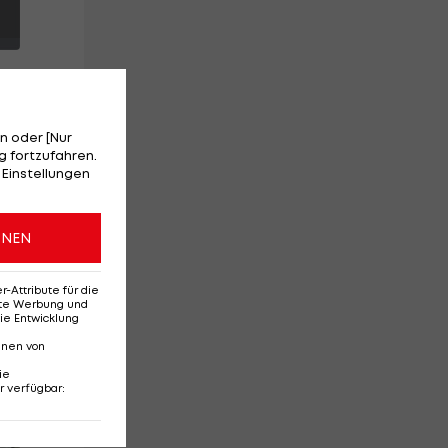
n oder [Nur
 fortzufahren.
 Einstellungen
ONEN
em
t,
Attribute für die
erte Werbung und
ie Entwicklung
nnen von
ie
r verfügbar
:
Red-Bull-Rückkehr?
Ten