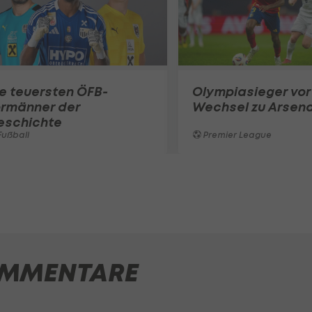
e teuersten ÖFB-
Olympiasieger vor
ormänner der
Wechsel zu Arsena
eschichte
ußball
Premier League
MMENTARE