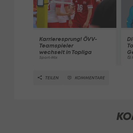
Karrieresprung! ÖVV-
Di
Teamspieler
T
wechselt in Topliga
G
Sport-Mix
F
TEILEN
KOMMENTARE
KO