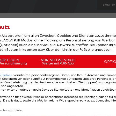
Foto: ©
hutz
le Akzeptieren] um allen Zwecken, Cookies und Diensten zuzustimme
 LAOLA1 PUR Modus, ohne Tracking uns Peronsalisierung von Werbung
ndanovic zu verpflichten, offenbar noch nicht
[Optionen] auch eine individuelle Auswahl zu treffen. Sie können Ihre
27-Jährigen, Udinese Calcio, bereits verkündet hat,
den Button links unten bzw. über den Link in der Fußzeile anpassen.
alten zu wollen, versuchen es die "Nerazzurri" laut
ZEPTIEREN
NUR NOTWENDIGE
OPTI
und dafür ist, dass es allem Anschein nach noch in dies
Personalisierung
Weiter mit PUR-Abo
 Cesar, der seit sechs Saisonen bei den Mailändern is
6
Partner
verarbeiten personenbezogene Daten, wie Ihre IP-Adresse und Browser-
e
:
Speichern von oder Zugriff auf Informationen auf einem Endgerät; Personalisi
von Werbeleistung und der Performance von Inhalten, Zielgruppenforschung sow
g von Angeboten
.
nnen unter Umständen auch
:
Genaue Standortdaten und Identifikation durch Sca
erwenden für gewisse Zwecke berechtigtes Interesse als Rechtsgrundlage für d
. Details dazu, sowie die Möglichkeit Ihr Widerspruchsrecht auszuüben, sind hie
r
chutzrichtlinie