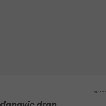
01.07.12 1
ndanovic dran