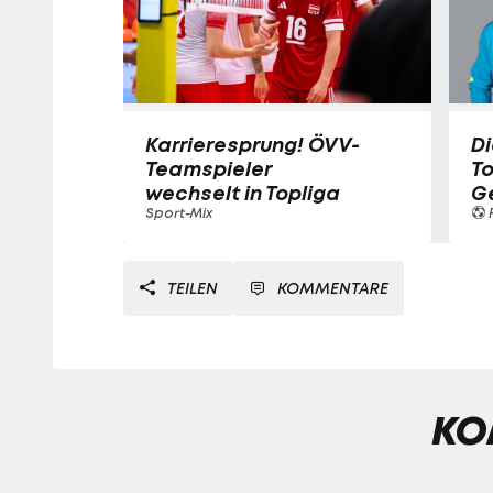
Karrieresprung! ÖVV-
Di
Teamspieler
T
wechselt in Topliga
G
Sport-Mix
F
TEILEN
KOMMENTARE
KO