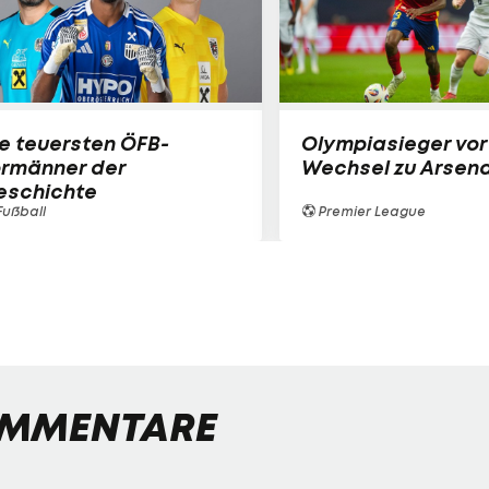
e teuersten ÖFB-
Olympiasieger vor
ormänner der
Wechsel zu Arsena
eschichte
ußball
Premier League
MMENTARE