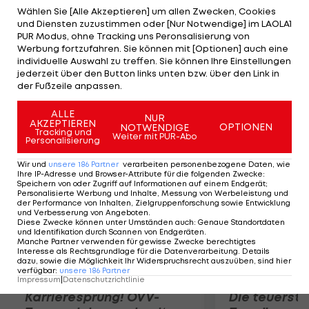
Verein AC Fiorentina zu bezahlen, um ihn an die
Wählen Sie [Alle Akzeptieren] um allen Zwecken, Cookies
und Diensten zuzustimmen oder [Nur Notwendige] im LAOLA1
Isar zu locken. Im Kampf um den 26-jährigen
PUR Modus, ohne Tracking uns Peronsalisierung von
Rechtsaußen haben die Münchner allerdings
Werbung fortzufahren. Sie können mit [Optionen] auch eine
individuelle Auswahl zu treffen. Sie können Ihre Einstellungen
einen prominenten Konkurrenten, denn auch der
jederzeit über den Button links unten bzw. über den Link in
FC Barcelona soll Cuadrado auf seiner Watchlist
der Fußzeile anpassen.
haben.
ALLE
NUR
AKZEPTIEREN
OPTIONEN
NOTWENDIGE
Mehr zum Thema
Tracking und
Weiter mit PUR-Abo
Personalisierung
Wir und
unsere
186
Partner
verarbeiten personenbezogene Daten, wie
Ihre IP-Adresse und Browser-Attribute für die folgenden Zwecke
:
Speichern von oder Zugriff auf Informationen auf einem Endgerät;
Personalisierte Werbung und Inhalte, Messung von Werbeleistung und
der Performance von Inhalten, Zielgruppenforschung sowie Entwicklung
und Verbesserung von Angeboten
.
Diese Zwecke können unter Umständen auch
:
Genaue Standortdaten
und Identifikation durch Scannen von Endgeräten
.
Manche Partner verwenden für gewisse Zwecke berechtigtes
Interesse als Rechtsgrundlage für die Datenverarbeitung. Details
dazu, sowie die Möglichkeit Ihr Widerspruchsrecht auszuüben, sind hier
verfügbar
:
unsere
186
Partner
Impressum
|
Datenschutzrichtlinie
Karrieresprung! ÖVV-
Die teuerst