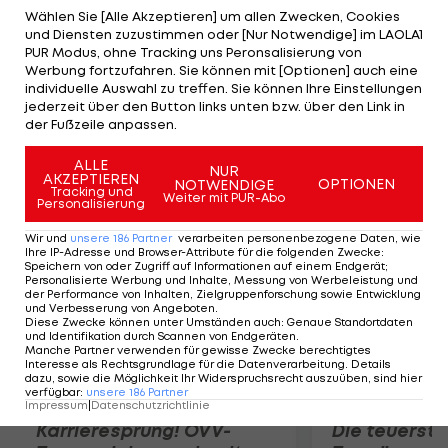
Vertrag bis 2018. Die 3,5 Millionen Euro Jahressalär
Wählen Sie [Alle Akzeptieren] um allen Zwecken, Cookies
und Diensten zuzustimmen oder [Nur Notwendige] im LAOLA1
könnten laut dem TV-Sender für die Mailänder ein
PUR Modus, ohne Tracking uns Peronsalisierung von
Problem darstellen. In der abgelaufenen Saison
Werbung fortzufahren. Sie können mit [Optionen] auch eine
individuelle Auswahl zu treffen. Sie können Ihre Einstellungen
absolvierte der Flügelstürmer nur 13 Spiele für
jederzeit über den Button links unten bzw. über den Link in
Manchester United und erzielte dabei lediglich
der Fußzeile anpassen.
einen Treffer.
ALLE
NUR
AKZEPTIEREN
OPTIONEN
NOTWENDIGE
Mehr zum Thema
Tracking und
Weiter mit PUR-Abo
Personalisierung
Wir und
unsere
186
Partner
verarbeiten personenbezogene Daten, wie
Ihre IP-Adresse und Browser-Attribute für die folgenden Zwecke
:
Speichern von oder Zugriff auf Informationen auf einem Endgerät;
Personalisierte Werbung und Inhalte, Messung von Werbeleistung und
der Performance von Inhalten, Zielgruppenforschung sowie Entwicklung
und Verbesserung von Angeboten
.
Diese Zwecke können unter Umständen auch
:
Genaue Standortdaten
und Identifikation durch Scannen von Endgeräten
.
Manche Partner verwenden für gewisse Zwecke berechtigtes
Interesse als Rechtsgrundlage für die Datenverarbeitung. Details
dazu, sowie die Möglichkeit Ihr Widerspruchsrecht auszuüben, sind hier
verfügbar
:
unsere
186
Partner
Impressum
|
Datenschutzrichtlinie
Karrieresprung! ÖVV-
Die teuerst