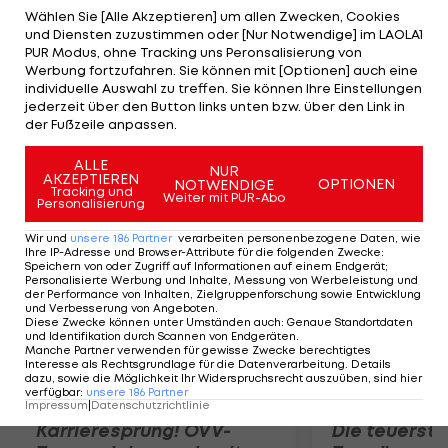
Stadtrivalen torlos in die Pause. Erst nach dem
Wählen Sie [Alle Akzeptieren] um allen Zwecken, Cookies
und Diensten zuzustimmen oder [Nur Notwendige] im LAOLA1
Seitenwechsel gelingt Senad Lulic (71.) der
PUR Modus, ohne Tracking uns Peronsalisierung von
spielentscheidende Treffer. Durch den Coppa-
Werbung fortzufahren. Sie können mit [Optionen] auch eine
individuelle Auswahl zu treffen. Sie können Ihre Einstellungen
Sieg qualifiziert sich Lazio für das europäische
jederzeit über den Button links unten bzw. über den Link in
Geschäft, während sich die Roma 2013/14 auf Liga
der Fußzeile anpassen.
und Cup konzentrieren muss.
ALLE
NUR
AKZEPTIEREN
OPTIONEN
NOTWENDIGE
Mehr zum Thema
Tracking und
Weiter mit PUR-Abo
Personalisierung
Wir und
unsere
186
Partner
verarbeiten personenbezogene Daten, wie
Ihre IP-Adresse und Browser-Attribute für die folgenden Zwecke
:
Speichern von oder Zugriff auf Informationen auf einem Endgerät;
Personalisierte Werbung und Inhalte, Messung von Werbeleistung und
der Performance von Inhalten, Zielgruppenforschung sowie Entwicklung
und Verbesserung von Angeboten
.
Diese Zwecke können unter Umständen auch
:
Genaue Standortdaten
und Identifikation durch Scannen von Endgeräten
.
Manche Partner verwenden für gewisse Zwecke berechtigtes
Interesse als Rechtsgrundlage für die Datenverarbeitung. Details
dazu, sowie die Möglichkeit Ihr Widerspruchsrecht auszuüben, sind hier
verfügbar
:
unsere
186
Partner
Impressum
|
Datenschutzrichtlinie
Karrieresprung! ÖVV-
Die teuerst