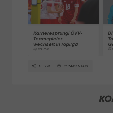
Karrieresprung! ÖVV-
Di
Teamspieler
T
wechselt in Topliga
G
Sport-Mix
F
TEILEN
KOMMENTARE
KO