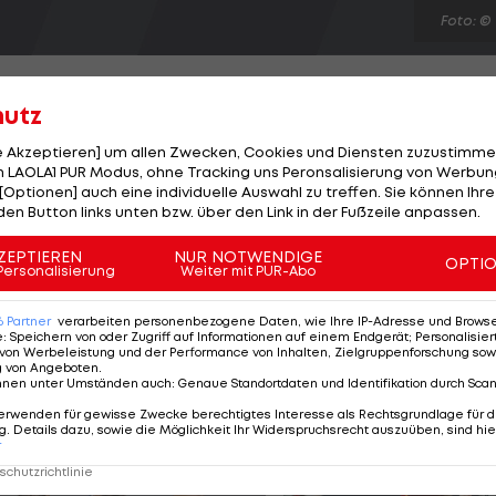
Foto: ©
hutz
le Akzeptieren] um allen Zwecken, Cookies und Diensten zuzustimme
 LAOLA1 PUR Modus, ohne Tracking uns Peronsalisierung von Werbung
l-Manager Arsene Wenger verliert im Rahmen der Asi
[Optionen] auch eine individuelle Auswahl zu treffen. Sie können Ihre
 ständigen Gerüchte rund um einen Wechsel von Robin v
den Button links unten bzw. über den Link in der Fußzeile anpassen.
türmer kann der Franzose nicht mehr hören. "Wir hat
ZEPTIEREN
NUR NOTWENDIGE
OPTI
hester City oder United. Uns liegen keine Angebote v
Personalisierung
Weiter mit PUR-Abo
 Versteht ihr?" Juventus Turin soll aufgrund fehlender
6
Partner
verarbeiten personenbezogene Daten, wie Ihre IP-Adresse und Browser-
e
:
Speichern von oder Zugriff auf Informationen auf einem Endgerät; Personalisi
von Werbeleistung und der Performance von Inhalten, Zielgruppenforschung sow
g von Angeboten
.
nnen unter Umständen auch
:
Genaue Standortdaten und Identifikation durch Sca
erwenden für gewisse Zwecke berechtigtes Interesse als Rechtsgrundlage für d
. Details dazu, sowie die Möglichkeit Ihr Widerspruchsrecht auszuüben, sind hie
r
chutzrichtlinie