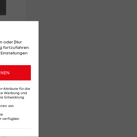
n oder [Nur
 fortzufahren.
en-
 Einstellungen
an
ten
ONEN
or.
Attribute für die
erte Werbung und
ie Entwicklung
nnen von
ie
r verfügbar
:
Red-Bull-Rückkehr?
Ten