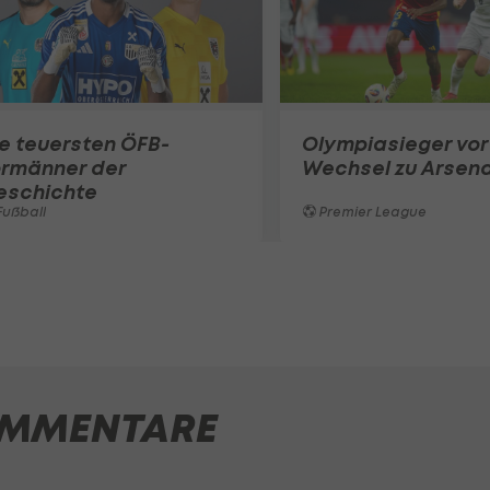
e teuersten ÖFB-
Olympiasieger vor
ormänner der
Wechsel zu Arsena
eschichte
ußball
Premier League
MMENTARE