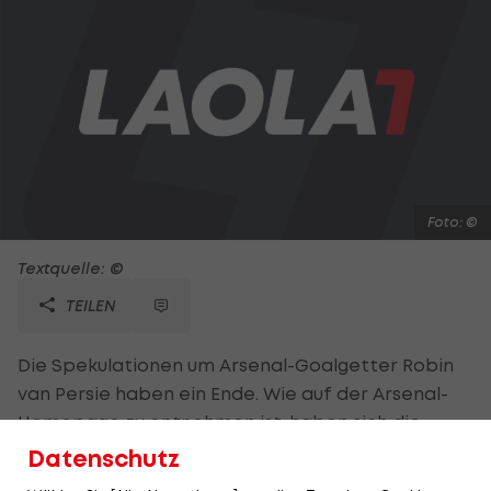
Foto: ©
Textquelle: ©
TEILEN
Die Spekulationen um Arsenal-Goalgetter Robin
van Persie haben ein Ende. Wie auf der Arsenal-
Homepage zu entnehmen ist, haben sich die
"Gunners" und Manchester United auf einen
Datenschutz
Wechsel für 29,2 Mio. Euro Ablöse geeinigt. Am