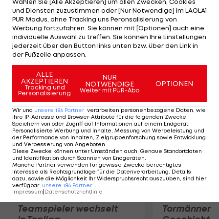
Wählen Sie [Alle Akzeptieren] um allen Zwecken, Cookies
Donnerstag reist der niederländische
und Diensten zuzustimmen oder [Nur Notwendige] im LAOLA1
Torschützenkönig der Premier League zum
PUR Modus, ohne Tracking uns Peronsalisierung von
Werbung fortzufahren. Sie können mit [Optionen] auch eine
Medizincheck. Arsenal-Coach Wenger wollte
individuelle Auswahl zu treffen. Sie können Ihre Einstellungen
seinen Schützling unbedingt halten: "Es ist einer
jederzeit über den Button links unten bzw. über den Link in
der Fußzeile anpassen.
der besten Stürmer, wenn nicht der Beste."
ALLE
NUR
AKZEPTIEREN
Mehr zum Thema
OPTIONEN
NOTWENDIGE
Tracking und
Weiter mit PUR-Abo
Personalisierung
Wir und
unsere
186
Partner
verarbeiten personenbezogene Daten, wie
Ihre IP-Adresse und Browser-Attribute für die folgenden Zwecke
:
Speichern von oder Zugriff auf Informationen auf einem Endgerät;
Personalisierte Werbung und Inhalte, Messung von Werbeleistung und
der Performance von Inhalten, Zielgruppenforschung sowie Entwicklung
und Verbesserung von Angeboten
.
Diese Zwecke können unter Umständen auch
:
Genaue Standortdaten
und Identifikation durch Scannen von Endgeräten
.
Manche Partner verwenden für gewisse Zwecke berechtigtes
Interesse als Rechtsgrundlage für die Datenverarbeitung. Details
dazu, sowie die Möglichkeit Ihr Widerspruchsrecht auszuüben, sind hier
verfügbar
:
unsere
186
Partner
Impressum
|
Datenschutzrichtlinie
Karrieresprung! ÖVV-
Die teuerst
Teamspieler wechselt
Tormänner d