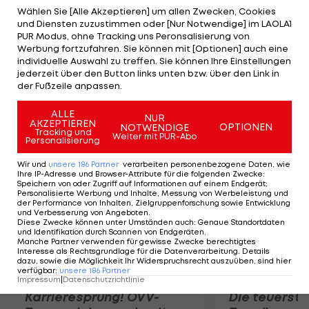
unterschrieben zu haben." "Ich möchte mich bei
Wählen Sie [Alle Akzeptieren] um allen Zwecken, Cookies
und Diensten zuzustimmen oder [Nur Notwendige] im LAOLA1
den Fans und Betreuern von Wigan für dreieinhalb
PUR Modus, ohne Tracking uns Peronsalisierung von
wunderschöne Jahre bedanken. Jetzt beginnt
Werbung fortzufahren. Sie können mit [Optionen] auch eine
individuelle Auswahl zu treffen. Sie können Ihre Einstellungen
aber ein neues Kapitel in meiner Karriere", äußert
jederzeit über den Button links unten bzw. über den Link in
sich der 26-Jährige Kolumbianer zu seinem
der Fußzeile anpassen.
Transfer.
ALLE
NUR
AKZEPTIEREN
OPTIONEN
NOTWENDIGE
Mehr zum Thema
Tracking und
Weiter mit PUR-Abo
Personalisierung
Wir und
unsere
186
Partner
verarbeiten personenbezogene Daten, wie
Ihre IP-Adresse und Browser-Attribute für die folgenden Zwecke
:
Speichern von oder Zugriff auf Informationen auf einem Endgerät;
Personalisierte Werbung und Inhalte, Messung von Werbeleistung und
der Performance von Inhalten, Zielgruppenforschung sowie Entwicklung
und Verbesserung von Angeboten
.
Diese Zwecke können unter Umständen auch
:
Genaue Standortdaten
und Identifikation durch Scannen von Endgeräten
.
Manche Partner verwenden für gewisse Zwecke berechtigtes
Interesse als Rechtsgrundlage für die Datenverarbeitung. Details
dazu, sowie die Möglichkeit Ihr Widerspruchsrecht auszuüben, sind hier
verfügbar
:
unsere
186
Partner
Impressum
|
Datenschutzrichtlinie
Karrieresprung! ÖVV-
Die teuerst