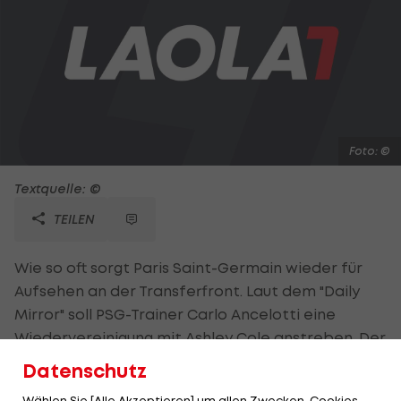
Foto: ©
Textquelle: ©
TEILEN
Wie so oft sorgt Paris Saint-Germain wieder für
Aufsehen an der Transferfront. Laut dem "Daily
Mirror" soll PSG-Trainer Carlo Ancelotti eine
Wiedervereinigung mit Ashley Cole anstreben. Der
frühere Coach von Chelsea soll seinen Ex-Klub
Datenschutz
deshalb bereits kontaktiert haben. Der Vertrag
Wählen Sie [Alle Akzeptieren] um allen Zwecken, Cookies