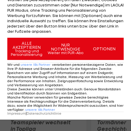
des Linksverteidigers mit dem amtierenden
und Diensten zuzustimmen oder [Nur Notwendige] im LAOLA1
Champions-League-Sieger läuft nur mehr ein Jahr.
PUR Modus, ohne Tracking uns Peronsalisierung von
Werbung fortzufahren. Sie können mit [Optionen] auch eine
Der 31-Jährige wartet bis dato vergeblich auf ein
individuelle Auswahl zu treffen. Sie können Ihre Einstellungen
Angebot von Chelsea - dieses soll laut den "Blues"
jederzeit über den Button links unten bzw. über den Link in
der Fußzeile anpassen.
in Planung sein.
ALLE
NUR
Mehr zum Thema
AKZEPTIEREN
OPTIONEN
NOTWENDIGE
Tracking und
Weiter mit PUR-Abo
Personalisierung
Wir und
unsere
186
Partner
verarbeiten personenbezogene Daten, wie
Ihre IP-Adresse und Browser-Attribute für die folgenden Zwecke
:
Speichern von oder Zugriff auf Informationen auf einem Endgerät;
Personalisierte Werbung und Inhalte, Messung von Werbeleistung und
der Performance von Inhalten, Zielgruppenforschung sowie Entwicklung
und Verbesserung von Angeboten
.
Diese Zwecke können unter Umständen auch
:
Genaue Standortdaten
und Identifikation durch Scannen von Endgeräten
.
Manche Partner verwenden für gewisse Zwecke berechtigtes
Interesse als Rechtsgrundlage für die Datenverarbeitung. Details
dazu, sowie die Möglichkeit Ihr Widerspruchsrecht auszuüben, sind hier
verfügbar
:
unsere
186
Partner
Impressum
|
Datenschutzrichtlinie
Karrieresprung! ÖVV-
Die teuerst
Teamspieler wechselt
Tormänner d
in Topliga
Geschichte