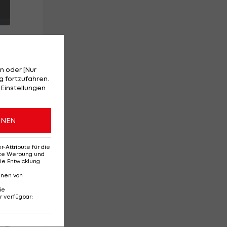
n oder [Nur
 fortzufahren.
 Einstellungen
t
ONEN
r
Attribute für die
erte Werbung und
ie Entwicklung
nnen von
ie
r verfügbar
:
Red-Bull-Rückkehr?
Ten