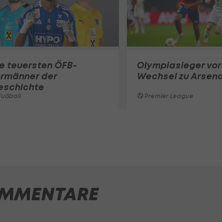
e teuersten ÖFB-
Olympiasieger vor
ormänner der
Wechsel zu Arsena
eschichte
ußball
Premier League
MMENTARE