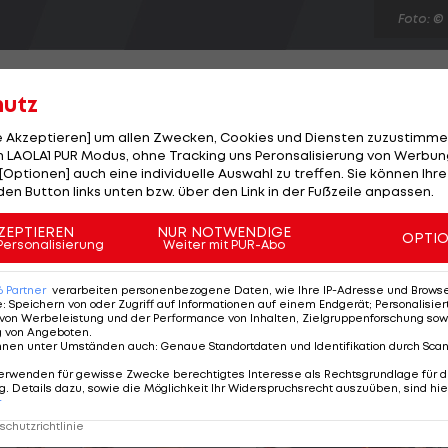
Foto: ©
hutz
le Akzeptieren] um allen Zwecken, Cookies und Diensten zuzustimme
 LAOLA1 PUR Modus, ohne Tracking uns Peronsalisierung von Werbung
ott Parker verzichten. Der englische Nationalspieler
[Optionen] auch eine individuelle Auswahl zu treffen. Sie können Ihre
t der Achillessehne, mit denen er sich schon während
den Button links unten bzw. über den Link in der Fußzeile anpassen.
iner Operation. Parker verpasst damit den Saisonstar
ZEPTIEREN
NUR NOTWENDIGE
OPTI
n Neo-Coach Andre Villas-Boas auf Newcastle trifft. De
Personalisierung
Weiter mit PUR-Abo
beidem WM-Qualifikationsspiele Englands gegen
6
Partner
verarbeiten personenbezogene Daten, wie Ihre IP-Adresse und Browser-
e
:
Speichern von oder Zugriff auf Informationen auf einem Endgerät; Personalisi
von Werbeleistung und der Performance von Inhalten, Zielgruppenforschung sow
g von Angeboten
.
nnen unter Umständen auch
:
Genaue Standortdaten und Identifikation durch Sca
erwenden für gewisse Zwecke berechtigtes Interesse als Rechtsgrundlage für d
. Details dazu, sowie die Möglichkeit Ihr Widerspruchsrecht auszuüben, sind hie
r
chutzrichtlinie