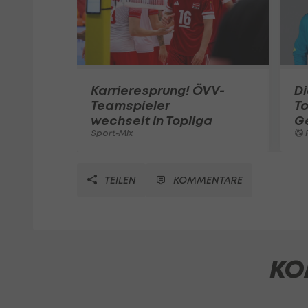
Karrieresprung! ÖVV-
Di
Teamspieler
T
wechselt in Topliga
G
Sport-Mix
F
TEILEN
KOMMENTARE
KO