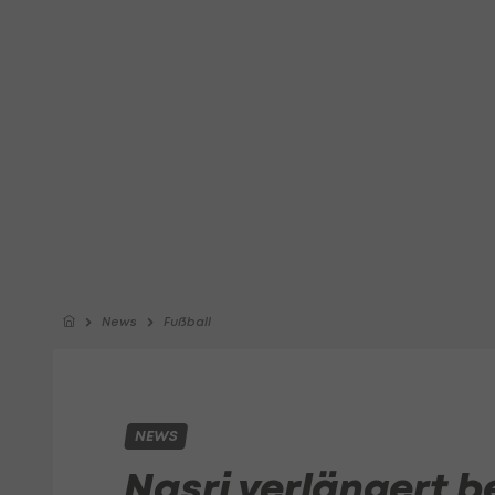
News
Fußball
NEWS
Nasri verlängert b