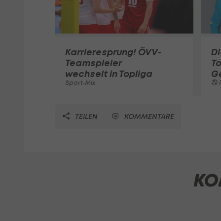
Karrieresprung! ÖVV-
Di
Teamspieler
T
wechselt in Topliga
G
Sport-Mix
F
TEILEN
KOMMENTARE
KO