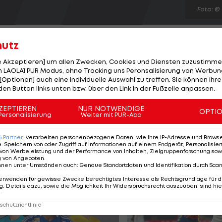
Foto: ©
hutz
le Akzeptieren] um allen Zwecken, Cookies und Diensten zuzustimme
 LAOLA1 PUR Modus, ohne Tracking uns Peronsalisierung von Werbung
[Optionen] auch eine individuelle Auswahl zu treffen. Sie können Ihre
 Der Franzose verlängert seinen Vertrag beim englisch
den Button links unten bzw. über den Link in der Fußzeile anpassen.
r gefunden, was ich gesucht habe. Ich hoffe, dass wir au
 der 27-Jährige. Der Offensivspieler, der in 129
ZEPTIEREN
NUR NOTWENDIGE
OPTI
Personalisierung
Weiter mit PUR-Abo
te, war überraschend nicht für die WM in Brasilien
ann er 2012 und 2014 die Premier League.
6
Partner
verarbeiten personenbezogene Daten, wie Ihre IP-Adresse und Browser-
e
:
Speichern von oder Zugriff auf Informationen auf einem Endgerät; Personalisi
von Werbeleistung und der Performance von Inhalten, Zielgruppenforschung sow
g von Angeboten
.
nnen unter Umständen auch
:
Genaue Standortdaten und Identifikation durch Sca
erwenden für gewisse Zwecke berechtigtes Interesse als Rechtsgrundlage für d
. Details dazu, sowie die Möglichkeit Ihr Widerspruchsrecht auszuüben, sind hie
r
chutzrichtlinie