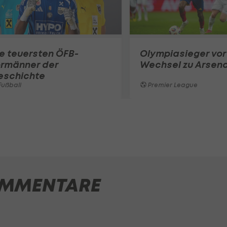
e teuersten ÖFB-
Olympiasieger vor
ormänner der
Wechsel zu Arsena
eschichte
ußball
Premier League
MMENTARE