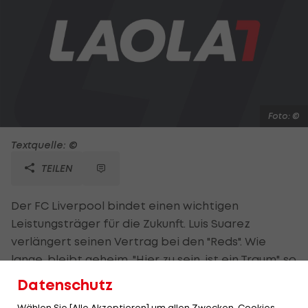
Foto: ©
Textquelle: ©
TEILEN
Der FC Liverpool bindet einen wichtigen
Leistungsträger für die Zukunft. Luis Suarez
verlängert seinen Vertrag bei den "Reds". Wie
lange, bleibt geheim. "Hier zu sein, ist ein Traum", so
der 25-Jährige. Der 52-fache Nationalstürmer von
Datenschutz
Uruguay kam im Jänner 2011 von Ajax Amsterdam
Wählen Sie [Alle Akzeptieren] um allen Zwecken, Cookies