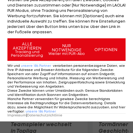
in die Hafenstadt. Seitdem erzielte er in 52
und Diensten zuzustimmen oder [Nur Notwendige] im LAOLA1
Spielen 21 Tore. "Luis ist einer der besten Stürmer
PUR Modus, ohne Tracking uns Peronsalisierung von
Werbung fortzufahren. Sie können mit [Optionen] auch eine
der Welt, er ist ein Sieger. Ich bin über seine
individuelle Auswahl zu treffen. Sie können Ihre Einstellungen
Unterschrift sehr froh", streut Liverpool-Trainer
jederzeit über den Button links unten bzw. über den Link in
der Fußzeile anpassen.
Brendan Rogers Rosen.
ALLE
NUR
Mehr zum Thema
AKZEPTIEREN
OPTIONEN
NOTWENDIGE
Tracking und
Weiter mit PUR-Abo
Personalisierung
Wir und
unsere
186
Partner
verarbeiten personenbezogene Daten, wie
Ihre IP-Adresse und Browser-Attribute für die folgenden Zwecke
:
Speichern von oder Zugriff auf Informationen auf einem Endgerät;
Personalisierte Werbung und Inhalte, Messung von Werbeleistung und
der Performance von Inhalten, Zielgruppenforschung sowie Entwicklung
und Verbesserung von Angeboten
.
Diese Zwecke können unter Umständen auch
:
Genaue Standortdaten
und Identifikation durch Scannen von Endgeräten
.
Manche Partner verwenden für gewisse Zwecke berechtigtes
Interesse als Rechtsgrundlage für die Datenverarbeitung. Details
dazu, sowie die Möglichkeit Ihr Widerspruchsrecht auszuüben, sind hier
verfügbar
:
unsere
186
Partner
Impressum
|
Datenschutzrichtlinie
Karrieresprung! ÖVV-
Die teuerst
Teamspieler wechselt
Tormänner d
in Topliga
Geschichte