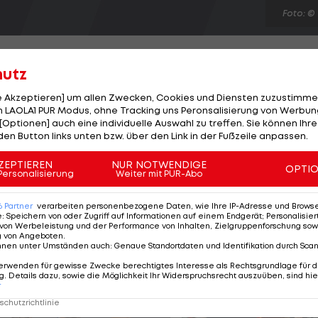
Foto: ©
hutz
le Akzeptieren] um allen Zwecken, Cookies und Diensten zuzustimme
 LAOLA1 PUR Modus, ohne Tracking uns Peronsalisierung von Werbung
 die Premier League. Aufsteiger QPR soll bereits mit d
[Optionen] auch eine individuelle Auswahl zu treffen. Sie können Ihre
s Turin einig sein. "Bianconeri"-Sportdirektor Beppe
den Button links unten bzw. über den Link in der Fußzeile anpassen.
eler am Sonntag seine medizinischen Tests absolvieren
ZEPTIEREN
NUR NOTWENDIGE
OPTI
 Kaufoption für 10 Millionen Euro angestrebt. Während
Personalisierung
Weiter mit PUR-Abo
ragende Rolle einnimmt, konnte er sich bei der "Alten
6
Partner
verarbeiten personenbezogene Daten, wie Ihre IP-Adresse und Browser-
e
:
Speichern von oder Zugriff auf Informationen auf einem Endgerät; Personalisi
von Werbeleistung und der Performance von Inhalten, Zielgruppenforschung sow
g von Angeboten
.
nnen unter Umständen auch
:
Genaue Standortdaten und Identifikation durch Sca
erwenden für gewisse Zwecke berechtigtes Interesse als Rechtsgrundlage für d
. Details dazu, sowie die Möglichkeit Ihr Widerspruchsrecht auszuüben, sind hie
r
chutzrichtlinie