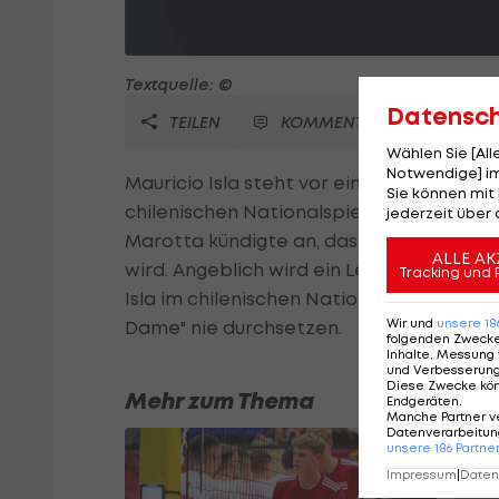
Textquelle: ©
Datensc
TEILEN
KOMMENTARE
Wählen Sie [Al
Notwendige] im
Mauricio Isla steht vor einem Wechsel in
Sie können mit 
chilenischen Nationalspieler von Juventu
jederzeit über 
Marotta kündigte an, dass der Flügelspi
ALLE AK
wird. Angeblich wird ein Leihwechsel mit
Tracking und 
Isla im chilenischen Nationalteam eine t
Wir und
unsere
18
Dame" nie durchsetzen.
folgenden Zweck
Inhalte, Messung 
und Verbesserun
Diese Zwecke kö
Mehr zum Thema
Endgeräten
.
Manche Partner v
Datenverarbeitung
unsere
186
Partne
Impressum
|
Datens