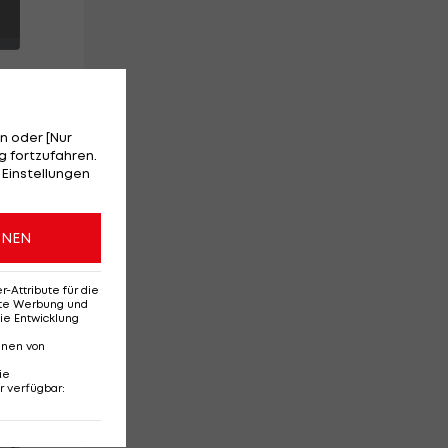
n oder [Nur
 fortzufahren.
em
 Einstellungen
ONEN
Attribute für die
erte Werbung und
ie Entwicklung
nnen von
ie
r verfügbar
:
Red-Bull-Rückkehr?
Ten