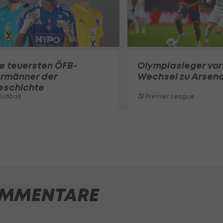
e teuersten ÖFB-
Olympiasieger vor
ormänner der
Wechsel zu Arsena
eschichte
ußball
Premier League
MMENTARE