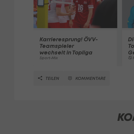
Karrieresprung! ÖVV-
Di
Teamspieler
T
wechselt in Topliga
G
Sport-Mix
F
TEILEN
KOMMENTARE
KO