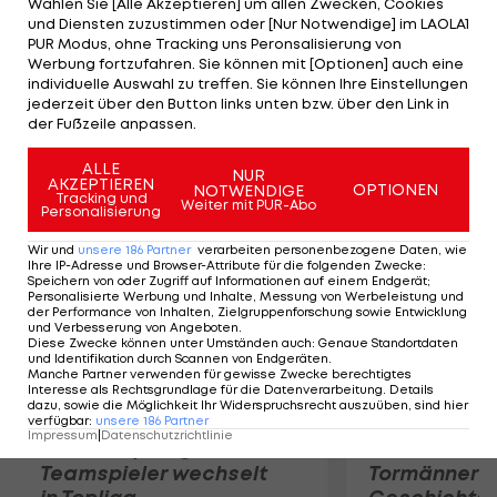
Wählen Sie [Alle Akzeptieren] um allen Zwecken, Cookies
Die "Reds" zeigen bereits seit geraumer Zeit
und Diensten zuzustimmen oder [Nur Notwendige] im LAOLA1
Interesse am US-Stürmer, der in der
PUR Modus, ohne Tracking uns Peronsalisierung von
Werbung fortzufahren. Sie können mit [Optionen] auch eine
abgelaufenen Saison 17 Tore und sieben Assists
individuelle Auswahl zu treffen. Sie können Ihre Einstellungen
verbuchen konnte. Carroll gelangen indes lediglich
jederzeit über den Button links unten bzw. über den Link in
der Fußzeile anpassen.
vier Treffer und drei Torvorlagen.
ALLE
NUR
AKZEPTIEREN
Mehr zum Thema
OPTIONEN
NOTWENDIGE
Tracking und
Weiter mit PUR-Abo
Personalisierung
Wir und
unsere
186
Partner
verarbeiten personenbezogene Daten, wie
Ihre IP-Adresse und Browser-Attribute für die folgenden Zwecke
:
Speichern von oder Zugriff auf Informationen auf einem Endgerät;
Personalisierte Werbung und Inhalte, Messung von Werbeleistung und
der Performance von Inhalten, Zielgruppenforschung sowie Entwicklung
und Verbesserung von Angeboten
.
Diese Zwecke können unter Umständen auch
:
Genaue Standortdaten
und Identifikation durch Scannen von Endgeräten
.
Manche Partner verwenden für gewisse Zwecke berechtigtes
Interesse als Rechtsgrundlage für die Datenverarbeitung. Details
dazu, sowie die Möglichkeit Ihr Widerspruchsrecht auszuüben, sind hier
verfügbar
:
unsere
186
Partner
Impressum
|
Datenschutzrichtlinie
Karrieresprung! ÖVV-
Die teuerst
Teamspieler wechselt
Tormänner d