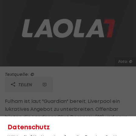
Foto: ©
Textquelle: ©
TEILEN
Fulham ist laut "Guardian" bereit, Liverpool ein
lukratives Angebot zu unterbreiten. Offenbar
bieten die Londoner Clint Dempsey (29) und neun
Millionen Pfund (rund 11,3 Millionen Euro). Im
Datenschutz
Gegenzug wollen die "Cottagers" Andy Carroll (23).