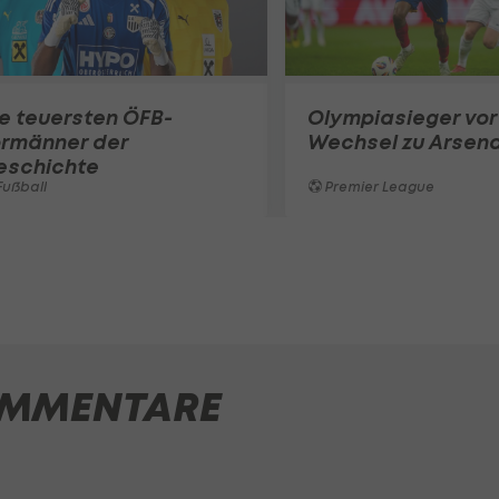
e teuersten ÖFB-
Olympiasieger vor
ormänner der
Wechsel zu Arsena
eschichte
ußball
Premier League
MMENTARE