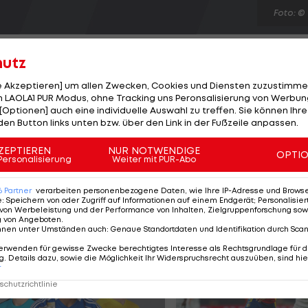
Foto: ©
hutz
le Akzeptieren] um allen Zwecken, Cookies und Diensten zuzustimme
 LAOLA1 PUR Modus, ohne Tracking uns Peronsalisierung von Werbung
[Optionen] auch eine individuelle Auswahl zu treffen. Sie können Ihre
Steffen Freund verlässt nach drei Jahren den DFB, wo
den Button links unten bzw. über den Link in der Fußzeile anpassen.
17 und U20 tätig war. Der Europameister von 1996 kehr
d Co-Trainer von Andre Villas Boas. Freund wechselte
ZEPTIEREN
NUR NOTWENDIGE
OPTI
Personalisierung
Weiter mit PUR-Abo
Hart Lane und bestritt in fünf Jahren 120 Spiele für di
r Hall of Fame der Londoner an.
6
Partner
verarbeiten personenbezogene Daten, wie Ihre IP-Adresse und Browser-
e
:
Speichern von oder Zugriff auf Informationen auf einem Endgerät; Personalisi
von Werbeleistung und der Performance von Inhalten, Zielgruppenforschung sow
g von Angeboten
.
nnen unter Umständen auch
:
Genaue Standortdaten und Identifikation durch Sca
erwenden für gewisse Zwecke berechtigtes Interesse als Rechtsgrundlage für d
. Details dazu, sowie die Möglichkeit Ihr Widerspruchsrecht auszuüben, sind hie
r
chutzrichtlinie