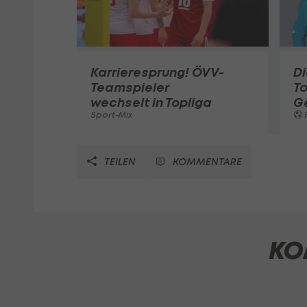
Karrieresprung! ÖVV-
Di
Teamspieler
T
wechselt in Topliga
G
Sport-Mix
F
TEILEN
KOMMENTARE
KO