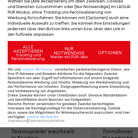
Wählen Sie [Alle Akzeptieren] um allen Zwecken, Cookies
übernommen, damit die Nachfolge des damals zu
und Diensten zuzustimmen oder [Nur Notwendige] im LAOLA1
Manchester United abgewanderten David Moyes
PUR Modus, ohne Tracking uns Peronsalisierung von
Werbung fortzufahren. Sie können mit [Optionen] auch eine
angetreten und schaffte es mit der Mannschaft in
individuelle Auswahl zu treffen. Sie können Ihre Einstellungen
die Europa League. Zum ersten Mal seit 2010 sind
jederzeit über den Button links unten bzw. über den Link in
der Fußzeile anpassen.
die Toffees damit wieder international vertreten.
ALLE
NUR
AKZEPTIEREN
Mehr zum Thema
OPTIONEN
NOTWENDIGE
Tracking und
Weiter mit PUR-Abo
Personalisierung
Wir und
unsere
186
Partner
verarbeiten personenbezogene Daten, wie
Ihre IP-Adresse und Browser-Attribute für die folgenden Zwecke
:
Speichern von oder Zugriff auf Informationen auf einem Endgerät;
Personalisierte Werbung und Inhalte, Messung von Werbeleistung und
der Performance von Inhalten, Zielgruppenforschung sowie Entwicklung
und Verbesserung von Angeboten
.
Diese Zwecke können unter Umständen auch
:
Genaue Standortdaten
und Identifikation durch Scannen von Endgeräten
.
Manche Partner verwenden für gewisse Zwecke berechtigtes
Interesse als Rechtsgrundlage für die Datenverarbeitung. Details
dazu, sowie die Möglichkeit Ihr Widerspruchsrecht auszuüben, sind hier
verfügbar
:
unsere
186
Partner
Impressum
|
Datenschutzrichtlinie
Karrieresprung! ÖVV-
Die teuerst
Teamspieler wechselt
Tormänner d