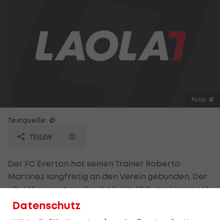
Foto: ©
Textquelle: ©
TEILEN
Der FC Everton hat seinen Trainer Roberto
Martinez langfristig an den Verein gebunden. Der
40-Jährige unterschreibt beim Klub aus Liverpool
einen neuen Fünfjahres-Vertrag. Martinez hatte
Datenschutz
Everton vor der abgelaufenen Saison