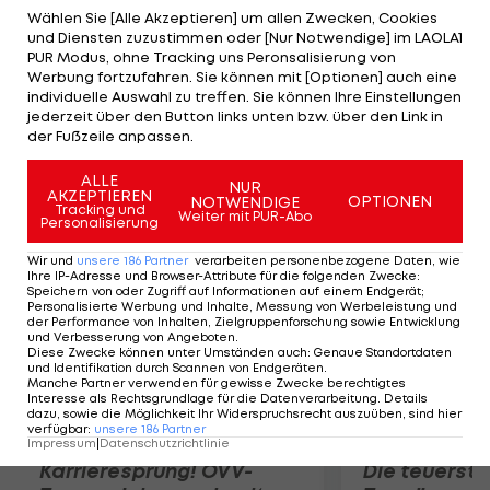
immer Charakter gezeigt. Ich habe immer daran
Wählen Sie [Alle Akzeptieren] um allen Zwecken, Cookies
und Diensten zuzustimmen oder [Nur Notwendige] im LAOLA1
geglaubt, dass wir zurückkommen", strahlt Coach
PUR Modus, ohne Tracking uns Peronsalisierung von
Arsene Wenger. Der Franzose weiter: "Das ist eine
Werbung fortzufahren. Sie können mit [Optionen] auch eine
individuelle Auswahl zu treffen. Sie können Ihre Einstellungen
der besten Mannschaften, die ich in meinem
jederzeit über den Button links unten bzw. über den Link in
Leben betreut habe. Die Kombination aus
der Fußzeile anpassen.
Qualität und Einstellung ist großartig."
ALLE
NUR
AKZEPTIEREN
OPTIONEN
NOTWENDIGE
Mehr zum Thema
Tracking und
Weiter mit PUR-Abo
Personalisierung
Wir und
unsere
186
Partner
verarbeiten personenbezogene Daten, wie
Ihre IP-Adresse und Browser-Attribute für die folgenden Zwecke
:
Speichern von oder Zugriff auf Informationen auf einem Endgerät;
Personalisierte Werbung und Inhalte, Messung von Werbeleistung und
der Performance von Inhalten, Zielgruppenforschung sowie Entwicklung
und Verbesserung von Angeboten
.
Diese Zwecke können unter Umständen auch
:
Genaue Standortdaten
und Identifikation durch Scannen von Endgeräten
.
Manche Partner verwenden für gewisse Zwecke berechtigtes
Interesse als Rechtsgrundlage für die Datenverarbeitung. Details
dazu, sowie die Möglichkeit Ihr Widerspruchsrecht auszuüben, sind hier
verfügbar
:
unsere
186
Partner
Impressum
|
Datenschutzrichtlinie
Karrieresprung! ÖVV-
Die teuerst