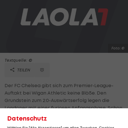
Foto: ©
Textquelle: ©
TEILEN
Der FC Chelsea gibt sich zum Premier-League-
Auftakt bei Wigan Athletic keine Blöße. Den
Grundstein zum 2:0-Auswärtserfolg legen die
Londoner mit einer furiosen Anfangsphase. Schon
nach zwei Minuten sorgt Branislav Ivanovic für die
Datenschutz
Führung. Vorbereitet wird diese durch Eden
Wählen Sie [Alle Akzeptieren] um allen Zwecken, Cookies