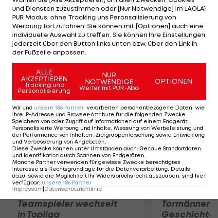
Hazard. Der belgische 40-Millionen-Neuzugang ist
und Diensten zuzustimmen oder [Nur Notwendige] im LAOLA1
auch am zweiten Treffer maßgeblich beteiligt. Er
PUR Modus, ohne Tracking uns Peronsalisierung von
Werbung fortzufahren. Sie können mit [Optionen] auch eine
holt den Elfmeter, den Frank Lampard in der 7.
individuelle Auswahl zu treffen. Sie können Ihre Einstellungen
verwandelt, heraus. Wigan kann sich von dem
jederzeit über den Button links unten bzw. über den Link in
der Fußzeile anpassen.
frühen Schock nicht mehr erholen.
ALLE
NUR
Mehr zum Thema
AKZEPTIEREN
OPTIONEN
NOTWENDIGE
Tracking und
Weiter mit PUR-Abo
Personalisierung
Wir und
unsere
186
Partner
verarbeiten personenbezogene Daten, wie
Ihre IP-Adresse und Browser-Attribute für die folgenden Zwecke
:
Speichern von oder Zugriff auf Informationen auf einem Endgerät;
Personalisierte Werbung und Inhalte, Messung von Werbeleistung und
der Performance von Inhalten, Zielgruppenforschung sowie Entwicklung
und Verbesserung von Angeboten
.
Diese Zwecke können unter Umständen auch
:
Genaue Standortdaten
und Identifikation durch Scannen von Endgeräten
.
Manche Partner verwenden für gewisse Zwecke berechtigtes
Interesse als Rechtsgrundlage für die Datenverarbeitung. Details
dazu, sowie die Möglichkeit Ihr Widerspruchsrecht auszuüben, sind hier
verfügbar
:
unsere
186
Partner
Impressum
|
Datenschutzrichtlinie
Karrieresprung! ÖVV-
Die teuerst
Teamspieler wechselt
Tormänner d
in Topliga
Geschichte