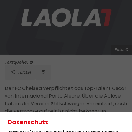
Foto: ©
Textquelle: ©
TEILEN
Der FC Chelsea verpflichtet das Top-Talent Oscar
von Internacional Porto Alegre. Über die Ablöse
haben die Vereine Stillschweigen vereinbart, auch
die Vertrags-Laufzeit ist nicht bekannt. In
englischen Medien wurde zuletzt über 30 Millionen
Datenschutz
Euro spekuliert. Derzeit weilt der 20-jährige
Wählen Sie [Alle Akzeptieren] um allen Zwecken, Cookies