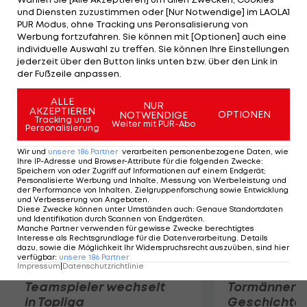
Mittelfeldspieler in seiner neuen Heimat. Mit
und Diensten zuzustimmen oder [Nur Notwendige] im LAOLA1
Brasiliens Auswahl wird Oscar, der im September
PUR Modus, ohne Tracking uns Peronsalisierung von
Werbung fortzufahren. Sie können mit [Optionen] auch eine
2011 im A-Team debütierte und bislang sechs
individuelle Auswahl zu treffen. Sie können Ihre Einstellungen
Einsatz absolvierte, das olympische Fußball-
jederzeit über den Button links unten bzw. über den Link in
der Fußzeile anpassen.
Turnier in London bestreiten.
ALLE
NUR
Mehr zum Thema
AKZEPTIEREN
OPTIONEN
NOTWENDIGE
Tracking und
Weiter mit PUR-Abo
Personalisierung
Wir und
unsere
186
Partner
verarbeiten personenbezogene Daten, wie
Ihre IP-Adresse und Browser-Attribute für die folgenden Zwecke
:
Speichern von oder Zugriff auf Informationen auf einem Endgerät;
Personalisierte Werbung und Inhalte, Messung von Werbeleistung und
der Performance von Inhalten, Zielgruppenforschung sowie Entwicklung
und Verbesserung von Angeboten
.
Diese Zwecke können unter Umständen auch
:
Genaue Standortdaten
und Identifikation durch Scannen von Endgeräten
.
Manche Partner verwenden für gewisse Zwecke berechtigtes
Interesse als Rechtsgrundlage für die Datenverarbeitung. Details
dazu, sowie die Möglichkeit Ihr Widerspruchsrecht auszuüben, sind hier
verfügbar
:
unsere
186
Partner
Impressum
|
Datenschutzrichtlinie
Karrieresprung! ÖVV-
Die teuerst
Teamspieler wechselt
Tormänner d
in Topliga
Geschichte