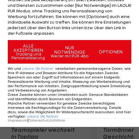
Spiele. "Ein phänomenaler Klub", sagt Schwarzer
und Diensten zuzustimmen oder [Nur Notwendige] im LAOLA1
über seinen neuen Arbeitgeber, "sie mussten mich
PUR Modus, ohne Tracking uns Peronsalisierung von
Werbung fortzufahren. Sie können mit [Optionen] auch eine
nicht groß überzeugen." Nach den Abgängen von
individuelle Auswahl zu treffen. Sie können Ihre Einstellungen
Turnbull und Hilaro hatte Chelsea nur mehr einen
jederzeit über den Button links unten bzw. über den Link in
der Fußzeile anpassen.
Goalie im Kader.
ALLE
NUR
Mehr zum Thema
AKZEPTIEREN
OPTIONEN
NOTWENDIGE
Tracking und
Weiter mit PUR-Abo
Personalisierung
Wir und
unsere
186
Partner
verarbeiten personenbezogene Daten, wie
Ihre IP-Adresse und Browser-Attribute für die folgenden Zwecke
:
Speichern von oder Zugriff auf Informationen auf einem Endgerät;
Personalisierte Werbung und Inhalte, Messung von Werbeleistung und
der Performance von Inhalten, Zielgruppenforschung sowie Entwicklung
und Verbesserung von Angeboten
.
Diese Zwecke können unter Umständen auch
:
Genaue Standortdaten
und Identifikation durch Scannen von Endgeräten
.
Manche Partner verwenden für gewisse Zwecke berechtigtes
Interesse als Rechtsgrundlage für die Datenverarbeitung. Details
dazu, sowie die Möglichkeit Ihr Widerspruchsrecht auszuüben, sind hier
verfügbar
:
unsere
186
Partner
Impressum
|
Datenschutzrichtlinie
Karrieresprung! ÖVV-
Die teuerst
Teamspieler wechselt
Tormänner d
in Topliga
Geschichte