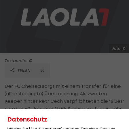
Foto: ©
Textquelle: ©
TEILEN
Der FC Chelsea sorgt mit einem Transfer für eine
(altersbedingte) Überraschung: Als zweiten
Keeper hinter Petr Cech verpflichteten die "Blues"
nun den 40-Jährigen Mark Schwarzer für ein Jahr.
Der Australier stand zuletzt bei Fulham unter
Datenschutz
Vertrag und absolvierte für die Londoner 170
Wählen Sie [Alle Akzeptieren] um allen Zwecken, Cookies