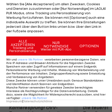
Angebot annehmen. Zwar ist für Cazorla eine
Wählen Sie [Alle Akzeptieren] um allen Zwecken, Cookies
und Diensten zuzustimmen oder [Nur Notwendige] im LAOLA1
Ablösesumme von 45 Millionen Euro
PUR Modus, ohne Tracking uns Peronsalisierung von
festgeschrieben, weil Malaga aber dringend Geld
Werbung fortzufahren. Sie können mit [Optionen] auch eine
individuelle Auswahl zu treffen. Sie können Ihre Einstellungen
benötigt, spekulieren die Londoner mit diesem
jederzeit über den Button links unten bzw. über den Link in
"Schnäppchen". Weiter wird der Vertrag mit
der Fußzeile anpassen.
Laurent Koscielny langfristig verlängert.
ALLE
NUR
AKZEPTIEREN
OPTIONEN
NOTWENDIGE
Mehr zum Thema
Tracking und
Weiter mit PUR-Abo
Personalisierung
Wir und
unsere
186
Partner
verarbeiten personenbezogene Daten, wie
Ihre IP-Adresse und Browser-Attribute für die folgenden Zwecke
:
Speichern von oder Zugriff auf Informationen auf einem Endgerät;
Personalisierte Werbung und Inhalte, Messung von Werbeleistung und
der Performance von Inhalten, Zielgruppenforschung sowie Entwicklung
und Verbesserung von Angeboten
.
Diese Zwecke können unter Umständen auch
:
Genaue Standortdaten
und Identifikation durch Scannen von Endgeräten
.
Manche Partner verwenden für gewisse Zwecke berechtigtes
Interesse als Rechtsgrundlage für die Datenverarbeitung. Details
dazu, sowie die Möglichkeit Ihr Widerspruchsrecht auszuüben, sind hier
verfügbar
:
unsere
186
Partner
Impressum
|
Datenschutzrichtlinie
Karrieresprung! ÖVV-
Die teuerst