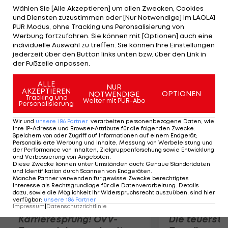
zu seinem alten Trainer. Unter Brendan Rodgers
Wählen Sie [Alle Akzeptieren] um allen Zwecken, Cookies
und Diensten zuzustimmen oder [Nur Notwendige] im LAOLA1
spielte er bereits bei Swansea. "Ich wusste, dass
PUR Modus, ohne Tracking uns Peronsalisierung von
ich früher oder später nach England
Werbung fortzufahren. Sie können mit [Optionen] auch eine
individuelle Auswahl zu treffen. Sie können Ihre Einstellungen
zurückkommen würde", berichtet Borini, der auch
jederzeit über den Button links unten bzw. über den Link in
schon bei Chelsea unter Vertrag stand, auf der
der Fußzeile anpassen.
Vereinshomepage der Liverpooler.
ALLE
NUR
AKZEPTIEREN
OPTIONEN
NOTWENDIGE
Mehr zum Thema
Tracking und
Weiter mit PUR-Abo
Personalisierung
Wir und
unsere
186
Partner
verarbeiten personenbezogene Daten, wie
Ihre IP-Adresse und Browser-Attribute für die folgenden Zwecke
:
Speichern von oder Zugriff auf Informationen auf einem Endgerät;
Personalisierte Werbung und Inhalte, Messung von Werbeleistung und
der Performance von Inhalten, Zielgruppenforschung sowie Entwicklung
und Verbesserung von Angeboten
.
Diese Zwecke können unter Umständen auch
:
Genaue Standortdaten
und Identifikation durch Scannen von Endgeräten
.
Manche Partner verwenden für gewisse Zwecke berechtigtes
Interesse als Rechtsgrundlage für die Datenverarbeitung. Details
dazu, sowie die Möglichkeit Ihr Widerspruchsrecht auszuüben, sind hier
verfügbar
:
unsere
186
Partner
Impressum
|
Datenschutzrichtlinie
Karrieresprung! ÖVV-
Die teuerst