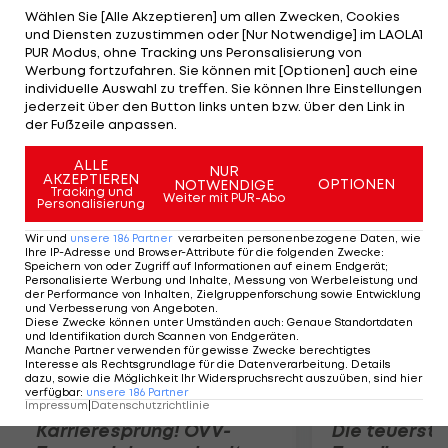
sondern der Liebe zweier Personen", schreibt die
Wählen Sie [Alle Akzeptieren] um allen Zwecken, Cookies
und Diensten zuzustimmen oder [Nur Notwendige] im LAOLA1
24-Jährige in einem offenen Brief an Balotelli, der
PUR Modus, ohne Tracking uns Peronsalisierung von
vom Klatschmagazin "Chi" veröffentlicht wurde.
Werbung fortzufahren. Sie können mit [Optionen] auch eine
individuelle Auswahl zu treffen. Sie können Ihre Einstellungen
Der 21-Jährige hatte angekündigt, Verantwortung
jederzeit über den Button links unten bzw. über den Link in
zu übernehmen, falls ein Test seine Vaterschaft
der Fußzeile anpassen.
bezeugen sollte.
ALLE
NUR
AKZEPTIEREN
OPTIONEN
NOTWENDIGE
Mehr zum Thema
Tracking und
Weiter mit PUR-Abo
Personalisierung
Wir und
unsere
186
Partner
verarbeiten personenbezogene Daten, wie
Ihre IP-Adresse und Browser-Attribute für die folgenden Zwecke
:
Speichern von oder Zugriff auf Informationen auf einem Endgerät;
Personalisierte Werbung und Inhalte, Messung von Werbeleistung und
der Performance von Inhalten, Zielgruppenforschung sowie Entwicklung
und Verbesserung von Angeboten
.
Diese Zwecke können unter Umständen auch
:
Genaue Standortdaten
und Identifikation durch Scannen von Endgeräten
.
Manche Partner verwenden für gewisse Zwecke berechtigtes
Interesse als Rechtsgrundlage für die Datenverarbeitung. Details
dazu, sowie die Möglichkeit Ihr Widerspruchsrecht auszuüben, sind hier
verfügbar
:
unsere
186
Partner
Impressum
|
Datenschutzrichtlinie
Karrieresprung! ÖVV-
Die teuerst