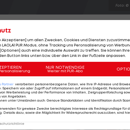
Foto: ©
hutz
le Akzeptieren] um allen Zwecken, Cookies und Diensten zuzustimme
 LAOLA1 PUR Modus, ohne Tracking uns Peronsalisierung von Werbung
telfeldspieler schlägt Arsenal nun scheinbar neue
[Optionen] auch eine individuelle Auswahl zu treffen. Sie können Ihre
en rückt ein möglicher Transfer von Sami Khedira
den Button links unten bzw. über den Link in der Fußzeile anpassen.
weite Ferne. Der Real-Profi soll 150.000 Pfund pro
ZEPTIEREN
NUR NOTWENDIGE
OPTI
nicht bezahlen will. Als billigere Alternative sollen di
Personalisierung
Weiter mit PUR-Abo
nder im Auge haben. Für ihn müsste Arsene Wenger wo
6
Partner
verarbeiten personenbezogene Daten, wie Ihre IP-Adresse und Browser-
e
:
Speichern von oder Zugriff auf Informationen auf einem Endgerät; Personalisi
von Werbeleistung und der Performance von Inhalten, Zielgruppenforschung sow
g von Angeboten
.
nnen unter Umständen auch
:
Genaue Standortdaten und Identifikation durch Sca
erwenden für gewisse Zwecke berechtigtes Interesse als Rechtsgrundlage für d
. Details dazu, sowie die Möglichkeit Ihr Widerspruchsrecht auszuüben, sind hie
r
chutzrichtlinie