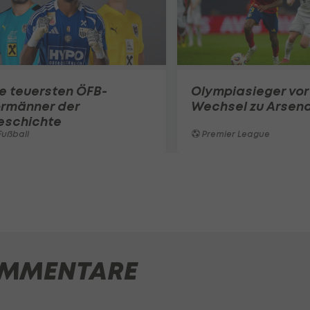
e teuersten ÖFB-
Olympiasieger vor
ormänner der
Wechsel zu Arsena
eschichte
ußball
Premier League
MMENTARE