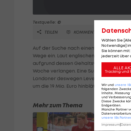
Textquelle: ©
Datensc
TEILEN
KOMMENTARE
Wählen Sie [Al
Notwendige] im
Auf der Suche nach einem defensiven Mit
Sie können mit 
Wege ein. Laut englischen Medienbericht
jederzeit über 
aufgrund dessen Gehaltsvorstellungen in 
ALLE AK
Woche verlangen. Eine Summe, die Arsenal 
Tracking und 
Londoner deswegen Leverkusens Lars Be
Wir und
unsere
18
um die 19 Mio. Euro hinblättern.
folgenden Zweck
Inhalte, Messung 
und Verbesserun
Diese Zwecke kö
Mehr zum Thema
Endgeräten
.
Manche Partner v
Datenverarbeitung
unsere
186
Partne
Impressum
|
Datens