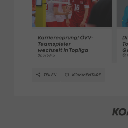
Karrieresprung! ÖVV-
Di
Teamspieler
T
wechselt in Topliga
G
Sport-Mix
F
TEILEN
KOMMENTARE
KO