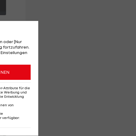
n oder [Nur
 fortzufahren.
 Einstellungen
ONEN
e
hl
Attribute für die
erte Werbung und
ie Entwicklung
nnen von
ie
r verfügbar
:
Red-Bull-Rückkehr?
Ten