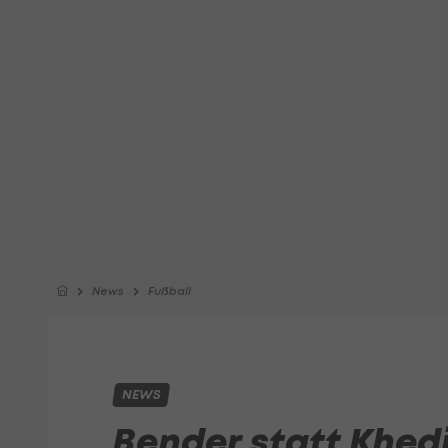
News
Fußball
NEWS
Bender statt Khedi