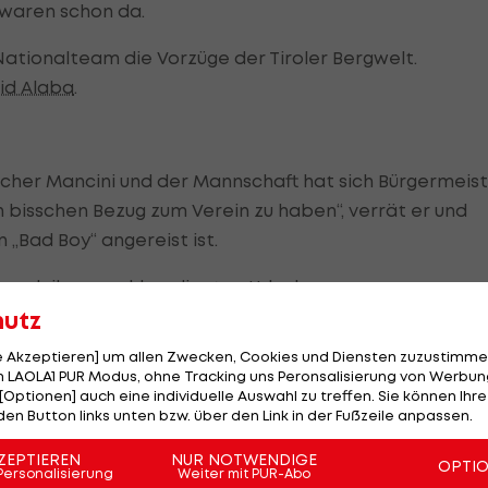
waren schon da.
Nationalteam die Vorzüge der Tiroler Bergwelt.
id Alaba
.
her Mancini und der Mannschaft hat sich Bürgermeis
in bisschen Bezug zum Verein zu haben“, verrät er und
 „Bad Boy“ angereist ist.
noch ihren wohlverdienten Urlaub.
hutz
s für drei Partien von ManCity! <<<
le Akzeptieren] um allen Zwecken, Cookies und Diensten zuzustimme
 LAOLA1 PUR Modus, ohne Tracking uns Peronsalisierung von Werbung
ießlich dauert das Trainingslager noch eineinhalb
[Optionen] auch eine individuelle Auswahl zu treffen. Sie können Ihre
für seine Eskapaden bekannten Balotelli kein Problem
den Button links unten bzw. über den Link in der Fußzeile anpassen.
ZEPTIEREN
NUR NOTWENDIGE
OPTI
Personalisierung
Weiter mit PUR-Abo
o Arnautovic
da war“, lacht der Politiker und freut sich