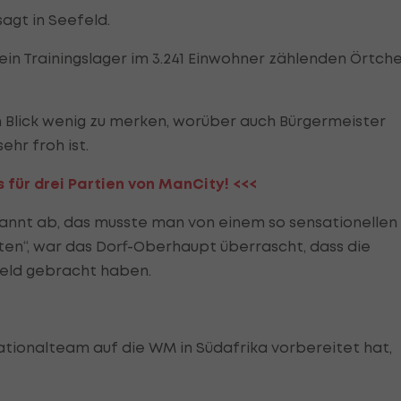
agt in Seefeld.
ein Trainingslager im 3.241 Einwohner zählenden Örtch
 Blick wenig zu merken, worüber auch Bürgermeister
ehr froh ist.
s für drei Partien von ManCity! <<<
spannt ab, das musste man von einem so sensationellen
ten“, war das Dorf-Oberhaupt überrascht, dass die
feld gebracht haben.
Nationalteam auf die WM in Südafrika vorbereitet hat,