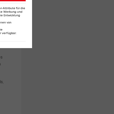
Attribute für die
erte Werbung und
ie Entwicklung
nnen von
ie
r verfügbar
:
es
n
s,