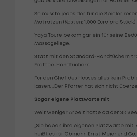
gab es klare Anweisungen für Hotelier Alo
So musste jedes der für die Spieler res
Matratzen (Kosten: 1.000 Euro pro Stück
Yaya Toure bekam gar ein für seine Bedür
Massageliege.
Statt mit den Standard-Handtüchern tro
Frottee-Handtüchern.
Für den Chef des Hauses alles kein Prob
lassen. „Der Pfarrer hat sich nicht überz
Sogar eigene Platzwarte mit
Weit weniger Arbeit hatte da der SK See
„Sie haben ihre eigenen Platzwarte mit, 
heißt es für Obmann Ernst Meier und Co.