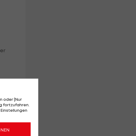
ter
n oder [Nur
 fortzufahren.
 Einstellungen
ONEN