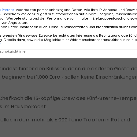
ung für Seefeld.
6
Partner
verarbeiten personenbezogene Daten, wie Ihre IP-Adresse und Browser-
e
:
Speichern von oder Zugriff auf Informationen auf einem Endgerät; Personalisi
von Werbeleistung und der Performance von Inhalten, Zielgruppenforschung sow
Zeitungen wie der „Daily Mail“.
g von Angeboten
.
nnen unter Umständen auch
:
Genaue Standortdaten und Identifikation durch Sca
erwenden für gewisse Zwecke berechtigtes Interesse als Rechtsgrundlage für d
. Details dazu, sowie die Möglichkeit Ihr Widerspruchsrecht auszuüben, sind hie
r
 paar Jugendliche, die auf Autogramme oder einen
chutzrichtlinie
mindest hinter den Kulissen, denn die anderen Gäste d
 beginnen bei 1.000 Euro - sollen keine Einschränkunge
 Chefkoch die 15-köpfige Crew des Fünf-Sterne-Tempel
s im Haus bekocht.
ller, in dem mehr als 6.000 feine Tropfen in Rot und