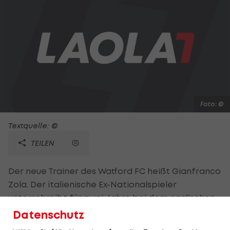
Foto: ©
Textquelle: ©
TEILEN
Der neue Trainer des Watford FC heißt Gianfranco
Zola. Der italienische Ex-Nationalspieler
unterschreibt für zwei Jahre bei dem englischen
Zweitligisten. "Die Fans können aufregenden
Datenschutz
Angriffs-Fußball von seinem Team erwarten.