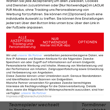
Wählen Sie [Alle Akzeptieren] um allen Zwecken, Cookies
Gianfranco repräsentiert das Projekt perfekt",
und Diensten zuzustimmen oder [Nur Notwendige] im LAOLA1
freut sich der technische Direktor Gianluca Nani
PUR Modus, ohne Tracking uns Peronsalisierung von
Werbung fortzufahren. Sie können mit [Optionen] auch eine
über die Verpflichtung des 46-Jährigen. Der Sarde
individuelle Auswahl zu treffen. Sie können Ihre Einstellungen
sammelte bereits von 2008 bis 2010 in der Premier
jederzeit über den Button links unten bzw. über den Link in
der Fußzeile anpassen.
League bei West Ham United Trainer-Erfahrung.
ALLE
NUR
AKZEPTIEREN
Mehr zum Thema
OPTIONEN
NOTWENDIGE
Tracking und
Weiter mit PUR-Abo
Personalisierung
Wir und
unsere
186
Partner
verarbeiten personenbezogene Daten, wie
Ihre IP-Adresse und Browser-Attribute für die folgenden Zwecke
:
Speichern von oder Zugriff auf Informationen auf einem Endgerät;
Personalisierte Werbung und Inhalte, Messung von Werbeleistung und
der Performance von Inhalten, Zielgruppenforschung sowie Entwicklung
und Verbesserung von Angeboten
.
Diese Zwecke können unter Umständen auch
:
Genaue Standortdaten
und Identifikation durch Scannen von Endgeräten
.
Manche Partner verwenden für gewisse Zwecke berechtigtes
Interesse als Rechtsgrundlage für die Datenverarbeitung. Details
dazu, sowie die Möglichkeit Ihr Widerspruchsrecht auszuüben, sind hier
verfügbar
:
unsere
186
Partner
Impressum
|
Datenschutzrichtlinie
Karrieresprung! ÖVV-
Die teuerst
Teamspieler wechselt
Tormänner d