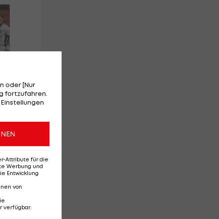
Red-Bull-Rückkehr?
Ten
Das sagt Christoph
Se
Freund
Da
Ba
n oder [Nur
 fortzufahren.
 Einstellungen
l
Deutsche Bundesliga
Te
3
3
ONEN
Attribute für die
erte Werbung und
ie Entwicklung
nnen von
ie
r verfügbar
: