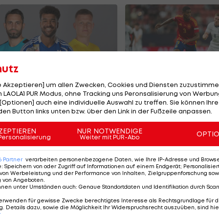
hutz
le Akzeptieren] um allen Zwecken, Cookies und Diensten zuzustimme
 LAOLA1 PUR Modus, ohne Tracking uns Peronsalisierung von Werbung
e teuersten ÖFB-
Olympiasieger vor
[Optionen] auch eine individuelle Auswahl zu treffen. Sie können Ihre
ormänner der
Wechsel zu Arsena
den Button links unten bzw. über den Link in der Fußzeile anpassen.
eschichte
ußball
Premier League
ZEPTIEREN
NUR NOTWENDIGE
OPTI
Personalisierung
Weiter mit PUR-Abo
6
Partner
verarbeiten personenbezogene Daten, wie Ihre IP-Adresse und Browser-
e
:
Speichern von oder Zugriff auf Informationen auf einem Endgerät; Personalisi
von Werbeleistung und der Performance von Inhalten, Zielgruppenforschung sow
g von Angeboten
.
nnen unter Umständen auch
:
Genaue Standortdaten und Identifikation durch Sca
erwenden für gewisse Zwecke berechtigtes Interesse als Rechtsgrundlage für d
. Details dazu, sowie die Möglichkeit Ihr Widerspruchsrecht auszuüben, sind hie
r