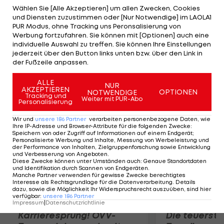
richtig, einen Strich zu ziehen und eine neue
Wählen Sie [Alle Akzeptieren] um allen Zwecken, Cookies
und Diensten zuzustimmen oder [Nur Notwendige] im LAOLA1
Herausforderung anzunehmen", kommentiert der
PUR Modus, ohne Tracking uns Peronsalisierung von
23-Jährige seinen Wechsel. Kaiser stand seit 2009
Werbung fortzufahren. Sie können mit [Optionen] auch eine
individuelle Auswahl zu treffen. Sie können Ihre Einstellungen
bei den Kraichgauern unter Vertrag und schaffte
jederzeit über den Button links unten bzw. über den Link in
in der vergangenen Saison den Sprung zu den
der Fußzeile anpassen.
Profis.
ALLE
NUR
AKZEPTIEREN
OPTIONEN
NOTWENDIGE
Mehr zum Thema
Tracking und
Weiter mit PUR-Abo
Personalisierung
Wir und
unsere
186
Partner
verarbeiten personenbezogene Daten, wie
Ihre IP-Adresse und Browser-Attribute für die folgenden Zwecke
:
Speichern von oder Zugriff auf Informationen auf einem Endgerät;
Personalisierte Werbung und Inhalte, Messung von Werbeleistung und
der Performance von Inhalten, Zielgruppenforschung sowie Entwicklung
und Verbesserung von Angeboten
.
Diese Zwecke können unter Umständen auch
:
Genaue Standortdaten
und Identifikation durch Scannen von Endgeräten
.
Manche Partner verwenden für gewisse Zwecke berechtigtes
Interesse als Rechtsgrundlage für die Datenverarbeitung. Details
dazu, sowie die Möglichkeit Ihr Widerspruchsrecht auszuüben, sind hier
verfügbar
:
unsere
186
Partner
Impressum
|
Datenschutzrichtlinie
Karrieresprung! ÖVV-
Die teuerst