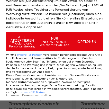
Wählen Sie [Alle Akzeptieren] um allen Zwecken, Cookies
und für die Entscheidung sorgt. Der 1. FC Nürnberg
und Diensten zuzustimmen oder [Nur Notwendige] im LAOLA1
schießt Fortuna Düsseldorf 5:1 ab. Burgstaller
PUR Modus, ohne Tracking uns Peronsalisierung von
Werbung fortzufahren. Sie können mit [Optionen] auch eine
glänzt mit einem Tor und zwei Assists, auch
individuelle Auswahl zu treffen. Sie können Ihre Einstellungen
Schöpf leistet zwei Assists. Eintracht Frankfurt
jederzeit über den Button links unten bzw. über den Link in
der Fußzeile anpassen.
unterliegt Aue 0:1, FSV Frankfurt der Hertha 1:2 n.V.
ALLE
NUR
AKZEPTIEREN
Mehr zum Thema
OPTIONEN
NOTWENDIGE
Tracking und
Weiter mit PUR-Abo
Personalisierung
Wir und
unsere
186
Partner
verarbeiten personenbezogene Daten, wie
Ihre IP-Adresse und Browser-Attribute für die folgenden Zwecke
:
Speichern von oder Zugriff auf Informationen auf einem Endgerät;
Personalisierte Werbung und Inhalte, Messung von Werbeleistung und
der Performance von Inhalten, Zielgruppenforschung sowie Entwicklung
und Verbesserung von Angeboten
.
Diese Zwecke können unter Umständen auch
:
Genaue Standortdaten
und Identifikation durch Scannen von Endgeräten
.
Manche Partner verwenden für gewisse Zwecke berechtigtes
Interesse als Rechtsgrundlage für die Datenverarbeitung. Details
dazu, sowie die Möglichkeit Ihr Widerspruchsrecht auszuüben, sind hier
verfügbar
:
unsere
186
Partner
Impressum
|
Datenschutzrichtlinie
Karrieresprung! ÖVV-
Die teuerst
Teamspieler wechselt
Tormänner d