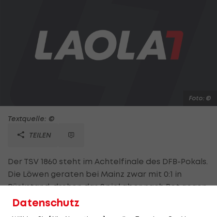
Foto: ©
Textquelle: ©
TEILEN
Der TSV 1860 steht im Achtelfinale des DFB-Pokals.
Die Löwen geraten bei Mainz zwar mit 0:1 in
Rückstand, drehen das Spiel aber nach Rot gegen
Bengtsson (45.). Mugosa gleicht aus (70.), ehe Joker
Datenschutz
Okotie fünf Minuten später per Kopf zur Stelle ist