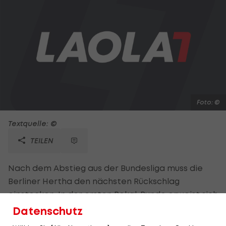
Foto: ©
Textquelle: ©
TEILEN
Nach dem Abstieg aus der Bundesliga muss die
Berliner Hertha den nächsten Rückschlag
einstecken. In der ersten Pokal-Runde erweist sich
der Viertligist Worms als unüberwindbare Hürde.
Datenschutz
Die krassen Außenseiter gewinnen mit 2:1. Auch