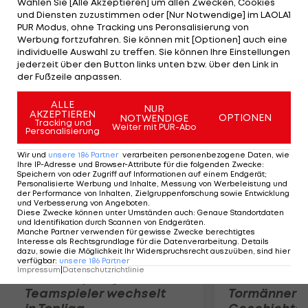
Wählen Sie [Alle Akzeptieren] um allen Zwecken, Cookies
Hamburg fliegt gegen einen unterklassigen Klub.
und Diensten zuzustimmen oder [Nur Notwendige] im LAOLA1
Der HSV verliert gegen den Drittligisten Karlsruher
PUR Modus, ohne Tracking uns Peronsalisierung von
Werbung fortzufahren. Sie können mit [Optionen] auch eine
SC mit 2:4. 1860 München hält sich gegen Hennef
individuelle Auswahl zu treffen. Sie können Ihre Einstellungen
05 mit 6:0 schadlos, auch Hannover gibt sich mit
jederzeit über den Button links unten bzw. über den Link in
der Fußzeile anpassen.
einem 6:1 bei Nöttingen keine Blöße.
ALLE
NUR
AKZEPTIEREN
Mehr zum Thema
OPTIONEN
NOTWENDIGE
Tracking und
Weiter mit PUR-Abo
Personalisierung
Wir und
unsere
186
Partner
verarbeiten personenbezogene Daten, wie
Ihre IP-Adresse und Browser-Attribute für die folgenden Zwecke
:
Speichern von oder Zugriff auf Informationen auf einem Endgerät;
Personalisierte Werbung und Inhalte, Messung von Werbeleistung und
der Performance von Inhalten, Zielgruppenforschung sowie Entwicklung
und Verbesserung von Angeboten
.
Diese Zwecke können unter Umständen auch
:
Genaue Standortdaten
und Identifikation durch Scannen von Endgeräten
.
Manche Partner verwenden für gewisse Zwecke berechtigtes
Interesse als Rechtsgrundlage für die Datenverarbeitung. Details
dazu, sowie die Möglichkeit Ihr Widerspruchsrecht auszuüben, sind hier
verfügbar
:
unsere
186
Partner
Impressum
|
Datenschutzrichtlinie
Karrieresprung! ÖVV-
Die teuerst
Teamspieler wechselt
Tormänner d