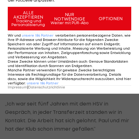
Jahren wusste Scharner, dass er nach seiner
ALLE
Karriere wieder in Österreich leben würde. Dem
NUR
AKZEPTIEREN
OPTIONEN
NOTWENDIGE
ist der ehemalige ÖFB-Teamkapitän einen Schritt
Tracking und
Weiter mit PUR-Abo
Personalisierung
näher gekommen. Der Zwischenschritt ist ein
Wir und
unsere
186
Partner
verarbeiten personenbezogene Daten, wie
besonderer.
Ihre IP-Adresse und Browser-Attribute für die folgenden Zwecke
:
Speichern von oder Zugriff auf Informationen auf einem Endgerät;
Personalisierte Werbung und Inhalte, Messung von Werbeleistung und
Seit fünf Jahren mit HSV in Kontakt
der Performance von Inhalten, Zielgruppenforschung sowie Entwicklung
und Verbesserung von Angeboten
.
Diese Zwecke können unter Umständen auch
:
Genaue Standortdaten
„Es ist für ihn eine riesige Ehre, Hamburg nun auf
und Identifikation durch Scannen von Endgeräten
.
Manche Partner verwenden für gewisse Zwecke berechtigtes
seiner Visitenkarte stehen zu haben“, zitiert Hobel
Interesse als Rechtsgrundlage für die Datenverarbeitung. Details
dazu, sowie die Möglichkeit Ihr Widerspruchsrecht auszuüben, sind hier
seinen Schützling. Vor allem auch deswegen, weil
verfügbar
:
unsere
186
Partner
Impressum
|
Datenschutzrichtlinie
sich der Wechsel auch angebahnt hatte.
„Ich war seit fünf Jahren mit dem HSV in
Gespräch, in jeder Transferzeit standen wir in
Kontakt. Die Arbeit hat sich gelohnt. Paul und mir
hat der Klub schon immer gefallen.“