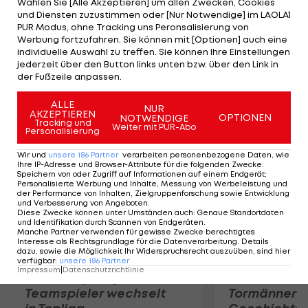
Wählen Sie [Alle Akzeptieren] um allen Zwecken, Cookies
bekannt. Für den ehemaligen Junioren-
und Diensten zuzustimmen oder [Nur Notwendige] im LAOLA1
Nationalspieler ist es der zweite Anlauf in Europa.
PUR Modus, ohne Tracking uns Peronsalisierung von
Werbung fortzufahren. Sie können mit [Optionen] auch eine
Fagner spielte 2007/08 als damals 18-Jähriger
individuelle Auswahl zu treffen. Sie können Ihre Einstellungen
beim PSV Eindhoven. Dort kam er allerdings nicht
jederzeit über den Button links unten bzw. über den Link in
der Fußzeile anpassen.
über die Reservistenrolle hinaus.
ALLE
NUR
AKZEPTIEREN
Mehr zum Thema
OPTIONEN
NOTWENDIGE
Tracking und
Weiter mit PUR-Abo
Personalisierung
Wir und
unsere
186
Partner
verarbeiten personenbezogene Daten, wie
Ihre IP-Adresse und Browser-Attribute für die folgenden Zwecke
:
Speichern von oder Zugriff auf Informationen auf einem Endgerät;
Personalisierte Werbung und Inhalte, Messung von Werbeleistung und
der Performance von Inhalten, Zielgruppenforschung sowie Entwicklung
und Verbesserung von Angeboten
.
Diese Zwecke können unter Umständen auch
:
Genaue Standortdaten
und Identifikation durch Scannen von Endgeräten
.
Manche Partner verwenden für gewisse Zwecke berechtigtes
Interesse als Rechtsgrundlage für die Datenverarbeitung. Details
dazu, sowie die Möglichkeit Ihr Widerspruchsrecht auszuüben, sind hier
verfügbar
:
unsere
186
Partner
Impressum
|
Datenschutzrichtlinie
Karrieresprung! ÖVV-
Die teuerst
Teamspieler wechselt
Tormänner d