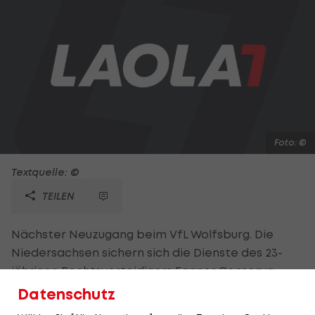
Foto: ©
Textquelle: ©
TEILEN
Nächster Neuzugang beim VfL Wolfsburg. Die
Niedersachsen sichern sich die Dienste des 23-
jährigen Rechtsverteidigers Fagner Conserva
Lemos. Der Brasilianer kommt von Vasco da Gama
Datenschutz
zu den "Wölfen", über die Ablösesumme ist nichts