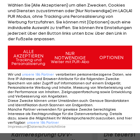
Internationalen, der damit Patrick Herrmann (16,6)
Wählen Sie [Alle Akzeptieren] um allen Zwecken, Cookies
und Diensten zuzustimmen oder [Nur Notwendige] im LAOLA1
und Marc-Andre ter Stegen (12,4) klar auf die
PUR Modus, ohne Tracking uns Peronsalisierung von
Plätze verweist. Marco Reus ist indes "Spieler der
Werbung fortzufahren. Sie können mit [Optionen] auch eine
individuelle Auswahl zu treffen. Sie können Ihre Einstellungen
Saison". Der 23-Jährige hält mit 30 Prozent Franck
jederzeit über den Button links unten bzw. über den Link in
Ribery (16,3) und Klaas-Jan Huntelaar (12,5) auf
der Fußzeile anpassen.
Distanz.
ALLE
NUR
AKZEPTIEREN
OPTIONEN
NOTWENDIGE
Mehr zum Thema
Tracking und
Weiter mit PUR-Abo
Personalisierung
Wir und
unsere
186
Partner
verarbeiten personenbezogene Daten, wie
Ihre IP-Adresse und Browser-Attribute für die folgenden Zwecke
:
Speichern von oder Zugriff auf Informationen auf einem Endgerät;
Personalisierte Werbung und Inhalte, Messung von Werbeleistung und
der Performance von Inhalten, Zielgruppenforschung sowie Entwicklung
und Verbesserung von Angeboten
.
Diese Zwecke können unter Umständen auch
:
Genaue Standortdaten
und Identifikation durch Scannen von Endgeräten
.
Manche Partner verwenden für gewisse Zwecke berechtigtes
Interesse als Rechtsgrundlage für die Datenverarbeitung. Details
dazu, sowie die Möglichkeit Ihr Widerspruchsrecht auszuüben, sind hier
verfügbar
:
unsere
186
Partner
Impressum
|
Datenschutzrichtlinie
Karrieresprung! ÖVV-
Die teuerst