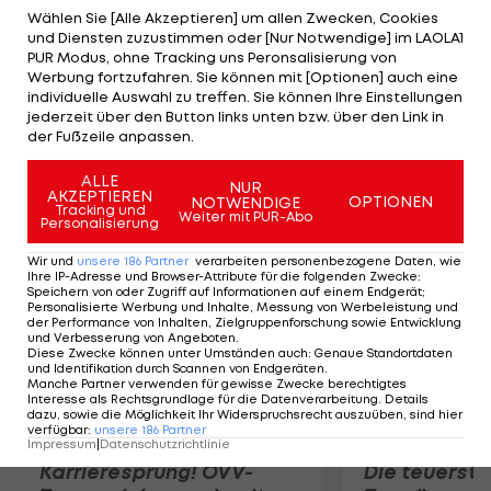
der Bundesliga", so der ÖFB-Teamspieler. Generell
Wählen Sie [Alle Akzeptieren] um allen Zwecken, Cookies
und Diensten zuzustimmen oder [Nur Notwendige] im LAOLA1
freue er sich auf die deutsche Bundesliga. "Von der
PUR Modus, ohne Tracking uns Peronsalisierung von
Infrastruktur und den Zuschauer-Zahlen ist das die
Werbung fortzufahren. Sie können mit [Optionen] auch eine
individuelle Auswahl zu treffen. Sie können Ihre Einstellungen
beste Liga der Welt. Da kommt auch die Premier
jederzeit über den Button links unten bzw. über den Link in
League nicht mit", erklärt der langjährige England-
der Fußzeile anpassen.
Legionär.
ALLE
NUR
AKZEPTIEREN
OPTIONEN
NOTWENDIGE
Mehr zum Thema
Tracking und
Weiter mit PUR-Abo
Personalisierung
Wir und
unsere
186
Partner
verarbeiten personenbezogene Daten, wie
Ihre IP-Adresse und Browser-Attribute für die folgenden Zwecke
:
Speichern von oder Zugriff auf Informationen auf einem Endgerät;
Personalisierte Werbung und Inhalte, Messung von Werbeleistung und
der Performance von Inhalten, Zielgruppenforschung sowie Entwicklung
und Verbesserung von Angeboten
.
Diese Zwecke können unter Umständen auch
:
Genaue Standortdaten
und Identifikation durch Scannen von Endgeräten
.
Manche Partner verwenden für gewisse Zwecke berechtigtes
Interesse als Rechtsgrundlage für die Datenverarbeitung. Details
dazu, sowie die Möglichkeit Ihr Widerspruchsrecht auszuüben, sind hier
verfügbar
:
unsere
186
Partner
Impressum
|
Datenschutzrichtlinie
Karrieresprung! ÖVV-
Die teuerst