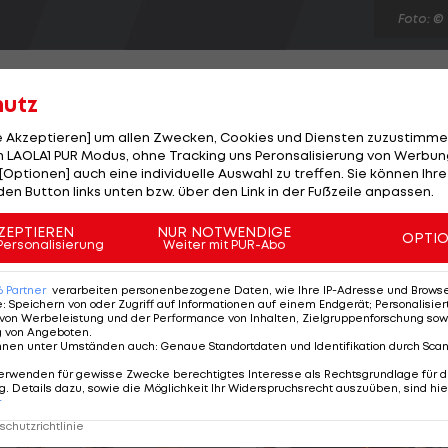
Foto: ©
hutz
le Akzeptieren] um allen Zwecken, Cookies und Diensten zuzustimme
 LAOLA1 PUR Modus, ohne Tracking uns Peronsalisierung von Werbung
itel, dennoch sitzt Trainer Jupp Heynckes sicher in
[Optionen] auch eine individuelle Auswahl zu treffen. Sie können Ihre
rhält der 67-jährige Freund von Präsident Uli Hoeneß
den Button links unten bzw. über den Link in der Fußzeile anpassen.
 notwendig ist. Das können wir garantieren", so
ZEPTIEREN
NUR NOTWENDIGE
OPTI
 der "Bild". An Spannungen zwischen Heynckes und
Personalisierung
Weiter mit PUR-Abo
 nicht: "Jupp begrüßt, dass er jemanden an der Seite
6
Partner
verarbeiten personenbezogene Daten, wie Ihre IP-Adresse und Browser-
e
:
Speichern von oder Zugriff auf Informationen auf einem Endgerät; Personalisi
von Werbeleistung und der Performance von Inhalten, Zielgruppenforschung sow
g von Angeboten
.
nnen unter Umständen auch
:
Genaue Standortdaten und Identifikation durch Sca
erwenden für gewisse Zwecke berechtigtes Interesse als Rechtsgrundlage für d
. Details dazu, sowie die Möglichkeit Ihr Widerspruchsrecht auszuüben, sind hie
r
chutzrichtlinie