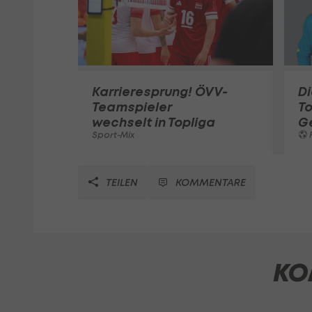
Karrieresprung! ÖVV-
Di
Teamspieler
T
wechselt in Topliga
G
Sport-Mix
F
TEILEN
KOMMENTARE
KO