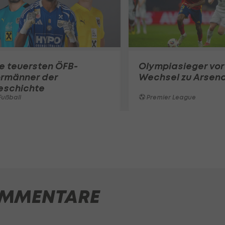
e teuersten ÖFB-
Olympiasieger vor
ormänner der
Wechsel zu Arsena
eschichte
ußball
Premier League
MMENTARE