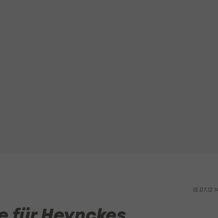
15.07.12 1
e für Heynckes