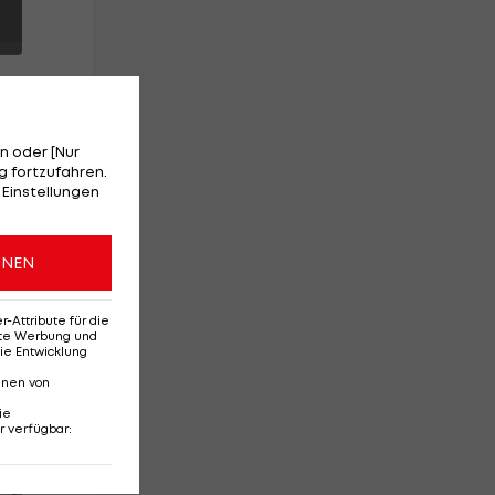
n oder [Nur
 fortzufahren.
 Einstellungen
ONEN
Attribute für die
erte Werbung und
ie Entwicklung
nnen von
ie
r verfügbar
:
Red-Bull-Rückkehr?
Ten