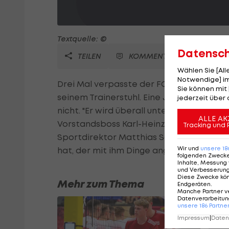
Textquelle: ©
Datensc
TEILEN
KOMMENTARE
Wählen Sie [Al
Notwendige] im
Drei Mal verpasste der FC Bayern einen T
Sie können mit 
seinem Trainerstuhl. Eine Job-Garantie e
jederzeit über 
nicht. "Er wird überall unterstützt, wo es
ALLE AK
Vorstandsboss Karl-Heinz Rummenigge in
Tracking und 
Sportdirektor Matthias Sammer glaubt er
Wir und
unsere
18
hat, der mit ihm Dinge angeht."
folgenden Zweck
Inhalte, Messung 
und Verbesserun
Diese Zwecke kö
Mehr zum Thema
Endgeräten
.
Manche Partner v
Datenverarbeitung
unsere
186
Partne
Impressum
|
Datens