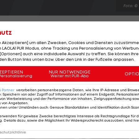
Foto: ©
hutz
le Akzeptieren] um allen Zwecken, Cookies und Diensten zuzustimme
 LAOLA1 PUR Modus, ohne Tracking uns Peronsalisierung von Werbung
fsburg einen herben Rückschlag hinnehmen. Neuzugang
[Optionen] auch eine individuelle Auswahl zu treffen. Sie können Ihre
ionen Euro von Hradec Kralove verpflichtet wurde, erleid
den Button links unten bzw. über den Link in der Fußzeile anpassen.
schen der Ukraine und Tschechien einen Kreuzbandriss
ZEPTIEREN
NUR NOTWENDIGE
OPTI
n in den nächsten Tagen eine Operation. "Er hat
Personalisierung
Weiter mit PUR-Abo
 hat Tore geschossen. Jetzt müssen wir ohne ihn
6
Partner
verarbeiten personenbezogene Daten, wie Ihre IP-Adresse und Browser-
e
:
Speichern von oder Zugriff auf Informationen auf einem Endgerät; Personalisi
von Werbeleistung und der Performance von Inhalten, Zielgruppenforschung sow
g von Angeboten
.
nnen unter Umständen auch
:
Genaue Standortdaten und Identifikation durch Sca
erwenden für gewisse Zwecke berechtigtes Interesse als Rechtsgrundlage für d
. Details dazu, sowie die Möglichkeit Ihr Widerspruchsrecht auszuüben, sind hie
r
chutzrichtlinie