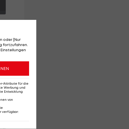
n oder [Nur
 fortzufahren.
 Einstellungen
et
.
ONEN
Attribute für die
erte Werbung und
ie Entwicklung
nnen von
ie
r verfügbar
:
Red-Bull-Rückkehr?
Ten