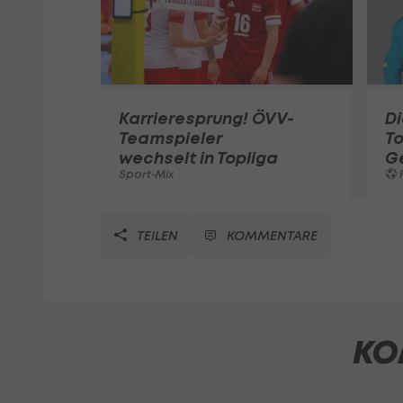
Karrieresprung! ÖVV-
Di
Teamspieler
T
wechselt in Topliga
G
Sport-Mix
F
TEILEN
KOMMENTARE
KO