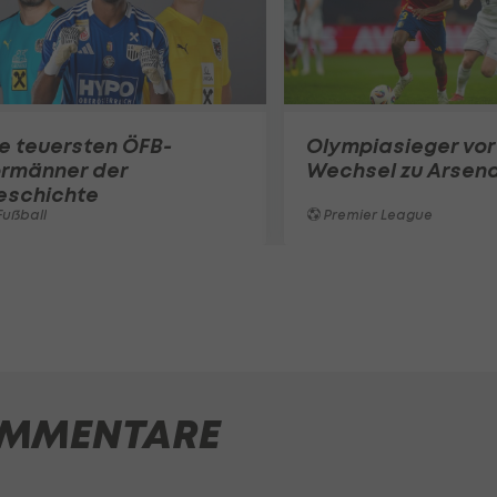
e teuersten ÖFB-
Olympiasieger vor
ormänner der
Wechsel zu Arsena
eschichte
ußball
Premier League
MMENTARE