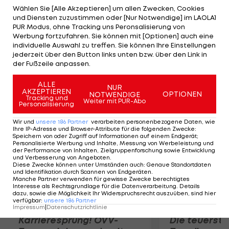
Hause, habe etwas gegessen, dann habe ich den
Wählen Sie [Alle Akzeptieren] um allen Zwecken, Cookies
und Diensten zuzustimmen oder [Nur Notwendige] im LAOLA1
Fernseher angeschmissen - und dann fing das
PUR Modus, ohne Tracking uns Peronsalisierung von
Gewitter an, und bei Gewitter soll man den
Werbung fortzufahren. Sie können mit [Optionen] auch eine
individuelle Auswahl zu treffen. Sie können Ihre Einstellungen
Fernseher ausschalten", analysiert der 67-Jährige.
jederzeit über den Button links unten bzw. über den Link in
Dennoch möchte Heynckes sich die
der Fußzeile anpassen.
Leichtathletik-Disziplinen aus London ansehen.
ALLE
NUR
AKZEPTIEREN
OPTIONEN
NOTWENDIGE
Mehr zum Thema
Tracking und
Weiter mit PUR-Abo
Personalisierung
Wir und
unsere
186
Partner
verarbeiten personenbezogene Daten, wie
Ihre IP-Adresse und Browser-Attribute für die folgenden Zwecke
:
Speichern von oder Zugriff auf Informationen auf einem Endgerät;
Personalisierte Werbung und Inhalte, Messung von Werbeleistung und
der Performance von Inhalten, Zielgruppenforschung sowie Entwicklung
und Verbesserung von Angeboten
.
Diese Zwecke können unter Umständen auch
:
Genaue Standortdaten
und Identifikation durch Scannen von Endgeräten
.
Manche Partner verwenden für gewisse Zwecke berechtigtes
Interesse als Rechtsgrundlage für die Datenverarbeitung. Details
dazu, sowie die Möglichkeit Ihr Widerspruchsrecht auszuüben, sind hier
verfügbar
:
unsere
186
Partner
Impressum
|
Datenschutzrichtlinie
Karrieresprung! ÖVV-
Die teuerst