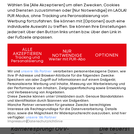
Mittelfeldspieler, der in der Akademie Vorarlberg
Wählen Sie [Alle Akzeptieren] um allen Zwecken, Cookies
und Diensten zuzustimmen oder [Nur Notwendige] im LAOLA1
kickt, konnte bei einem Probetraining in der
PUR Modus, ohne Tracking uns Peronsalisierung von
Jugend-Abteilung des deutschen Bundesliga-Klubs
Werbung fortzufahren. Sie können mit [Optionen] auch eine
individuelle Auswahl zu treffen. Sie können Ihre Einstellungen
überzeugen. Er soll für die U19 eingeplant sein. Bis
jederzeit über den Button links unten bzw. über den Link in
Sommer 2012 spielte Canadi junior in der
der Fußzeile anpassen.
Akademie der Wiener Austria.
ALLE
NUR
AKZEPTIEREN
OPTIONEN
NOTWENDIGE
Mehr zum Thema
Tracking und
Weiter mit PUR-Abo
Personalisierung
Wir und
unsere
186
Partner
verarbeiten personenbezogene Daten, wie
Ihre IP-Adresse und Browser-Attribute für die folgenden Zwecke
:
Speichern von oder Zugriff auf Informationen auf einem Endgerät;
Personalisierte Werbung und Inhalte, Messung von Werbeleistung und
der Performance von Inhalten, Zielgruppenforschung sowie Entwicklung
und Verbesserung von Angeboten
.
Diese Zwecke können unter Umständen auch
:
Genaue Standortdaten
und Identifikation durch Scannen von Endgeräten
.
Manche Partner verwenden für gewisse Zwecke berechtigtes
Interesse als Rechtsgrundlage für die Datenverarbeitung. Details
dazu, sowie die Möglichkeit Ihr Widerspruchsrecht auszuüben, sind hier
verfügbar
:
unsere
186
Partner
Impressum
|
Datenschutzrichtlinie
Karrieresprung! ÖVV-
Die teuerst