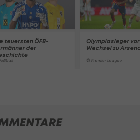
e teuersten ÖFB-
Olympiasieger vor
ormänner der
Wechsel zu Arsena
eschichte
ußball
Premier League
MMENTARE