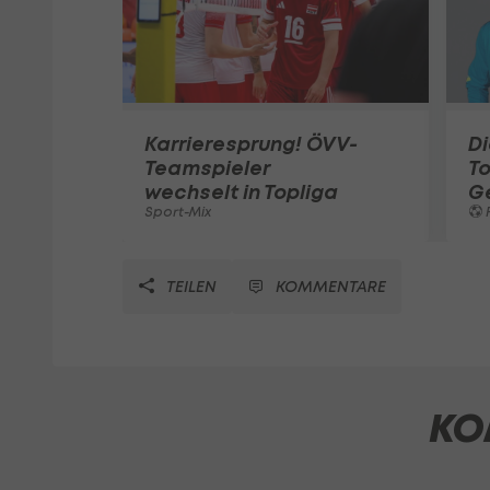
Karrieresprung! ÖVV-
Di
Teamspieler
T
wechselt in Topliga
G
Sport-Mix
F
TEILEN
KOMMENTARE
KO