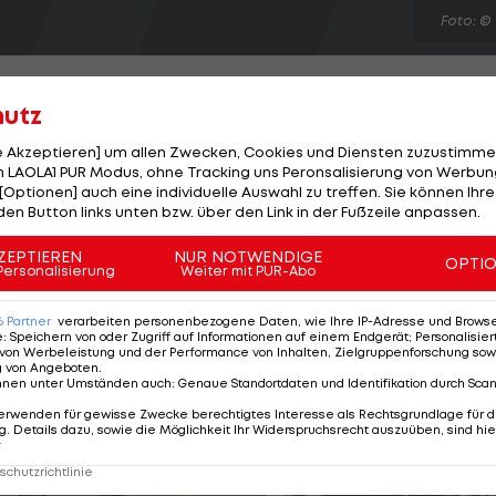
Foto: ©
hutz
le Akzeptieren] um allen Zwecken, Cookies und Diensten zuzustimme
 LAOLA1 PUR Modus, ohne Tracking uns Peronsalisierung von Werbung
t nach der EURO 2012 die Entscheidung von DFB-
[Optionen] auch eine individuelle Auswahl zu treffen. Sie können Ihre
weinsteiger gesetzt zu haben. Der Bayern-Star
den Button links unten bzw. über den Link in der Fußzeile anpassen.
d äußerste selbst Zweifel an einem Einsatz. "Mich hat
ZEPTIEREN
NUR NOTWENDIGE
OPTI
ter erweckt das einen schlechten Eindruck, wenn ein
Personalisierung
Weiter mit PUR-Abo
icht.' Es ist dann schwierig als Taktgeber auf dem Platz
6
Partner
verarbeiten personenbezogene Daten, wie Ihre IP-Adresse und Browser-
e
:
Speichern von oder Zugriff auf Informationen auf einem Endgerät; Personalisi
von Werbeleistung und der Performance von Inhalten, Zielgruppenforschung sow
g von Angeboten
.
nnen unter Umständen auch
:
Genaue Standortdaten und Identifikation durch Sca
erwenden für gewisse Zwecke berechtigtes Interesse als Rechtsgrundlage für d
. Details dazu, sowie die Möglichkeit Ihr Widerspruchsrecht auszuüben, sind hie
r
chutzrichtlinie