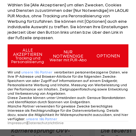
gehe davon aus, dass Chelsea zu dem steht, was
Wählen Sie [Alle Akzeptieren] um allen Zwecken, Cookies
und Diensten zuzustimmen oder [Nur Notwendige] im LAOLA1
vereinbart wurde" erklärt Wolfgang Holzhäuser,
PUR Modus, ohne Tracking uns Peronsalisierung von
Geschäftsführer von Bayer Leverkusen, gegenüber
Werbung fortzufahren. Sie können mit [Optionen] auch eine
individuelle Auswahl zu treffen. Sie können Ihre Einstellungen
der "Rheinischen Post". Damit dürften andere
jederzeit über den Button links unten bzw. über den Link in
Klubs, wie etwa Borussia Dortmund, aus dem
der Fußzeile anpassen.
Rennen um de Bruyne sein.
ALLE
NUR
AKZEPTIEREN
OPTIONEN
NOTWENDIGE
Mehr zum Thema
Tracking und
Weiter mit PUR-Abo
Personalisierung
Wir und
unsere
186
Partner
verarbeiten personenbezogene Daten, wie
Ihre IP-Adresse und Browser-Attribute für die folgenden Zwecke
:
Speichern von oder Zugriff auf Informationen auf einem Endgerät;
Personalisierte Werbung und Inhalte, Messung von Werbeleistung und
der Performance von Inhalten, Zielgruppenforschung sowie Entwicklung
und Verbesserung von Angeboten
.
Diese Zwecke können unter Umständen auch
:
Genaue Standortdaten
und Identifikation durch Scannen von Endgeräten
.
Manche Partner verwenden für gewisse Zwecke berechtigtes
Interesse als Rechtsgrundlage für die Datenverarbeitung. Details
dazu, sowie die Möglichkeit Ihr Widerspruchsrecht auszuüben, sind hier
verfügbar
:
unsere
186
Partner
Impressum
|
Datenschutzrichtlinie
Karrieresprung! ÖVV-
Die teuerst