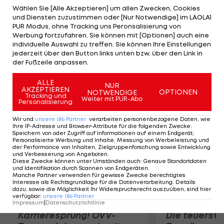
netto jährlich verspricht. Zum Vergleich: Bisher
Wählen Sie [Alle Akzeptieren] um allen Zwecken, Cookies
und Diensten zuzustimmen oder [Nur Notwendige] im LAOLA1
verdient Kroos bei Bayern München rund zwei
PUR Modus, ohne Tracking uns Peronsalisierung von
Millionen. In der Vergangenheit machte der 24-
Werbung fortzufahren. Sie können mit [Optionen] auch eine
individuelle Auswahl zu treffen. Sie können Ihre Einstellungen
Jährige keinen Hehl daraus, dass er vom
jederzeit über den Button links unten bzw. über den Link in
deutschen Rekordmeister eine ordentliche
der Fußzeile anpassen.
Gehaltsaufbesserung erwarte.
ALLE
NUR
AKZEPTIEREN
OPTIONEN
NOTWENDIGE
Mehr zum Thema
Tracking und
Weiter mit PUR-Abo
Personalisierung
Wir und
unsere
186
Partner
verarbeiten personenbezogene Daten, wie
Ihre IP-Adresse und Browser-Attribute für die folgenden Zwecke
:
Speichern von oder Zugriff auf Informationen auf einem Endgerät;
Personalisierte Werbung und Inhalte, Messung von Werbeleistung und
der Performance von Inhalten, Zielgruppenforschung sowie Entwicklung
und Verbesserung von Angeboten
.
Diese Zwecke können unter Umständen auch
:
Genaue Standortdaten
und Identifikation durch Scannen von Endgeräten
.
Manche Partner verwenden für gewisse Zwecke berechtigtes
Interesse als Rechtsgrundlage für die Datenverarbeitung. Details
dazu, sowie die Möglichkeit Ihr Widerspruchsrecht auszuüben, sind hier
verfügbar
:
unsere
186
Partner
Impressum
|
Datenschutzrichtlinie
Karrieresprung! ÖVV-
Die teuerst