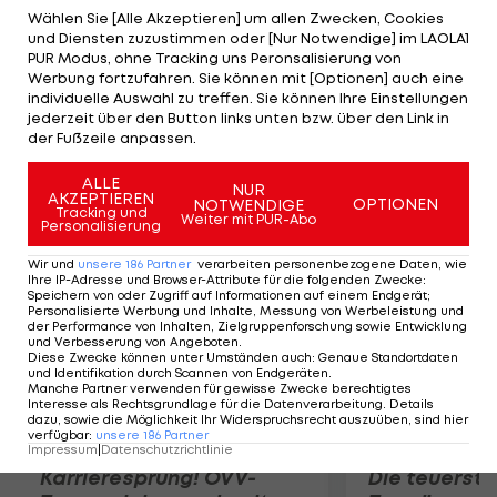
der Vorbereitung nicht mit der gleichen
Wählen Sie [Alle Akzeptieren] um allen Zwecken, Cookies
und Diensten zuzustimmen oder [Nur Notwendige] im LAOLA1
Leidenschaft spielen, wie in der Bundesliga. Ich
PUR Modus, ohne Tracking uns Peronsalisierung von
denke, das sieht jeder so", mutmaßt der 23-
Werbung fortzufahren. Sie können mit [Optionen] auch eine
individuelle Auswahl zu treffen. Sie können Ihre Einstellungen
Jährige. "Wir wollen jedes einzelne Spiel gewinnen,
jederzeit über den Button links unten bzw. über den Link in
das haben wir nicht geschafft und sind deshalb
der Fußzeile anpassen.
unzufrieden", erklärt Hummels bei Sport1.
ALLE
NUR
AKZEPTIEREN
OPTIONEN
NOTWENDIGE
Mehr zum Thema
Tracking und
Weiter mit PUR-Abo
Personalisierung
Wir und
unsere
186
Partner
verarbeiten personenbezogene Daten, wie
Ihre IP-Adresse und Browser-Attribute für die folgenden Zwecke
:
Speichern von oder Zugriff auf Informationen auf einem Endgerät;
Personalisierte Werbung und Inhalte, Messung von Werbeleistung und
der Performance von Inhalten, Zielgruppenforschung sowie Entwicklung
und Verbesserung von Angeboten
.
Diese Zwecke können unter Umständen auch
:
Genaue Standortdaten
und Identifikation durch Scannen von Endgeräten
.
Manche Partner verwenden für gewisse Zwecke berechtigtes
Interesse als Rechtsgrundlage für die Datenverarbeitung. Details
dazu, sowie die Möglichkeit Ihr Widerspruchsrecht auszuüben, sind hier
verfügbar
:
unsere
186
Partner
Impressum
|
Datenschutzrichtlinie
Karrieresprung! ÖVV-
Die teuerst