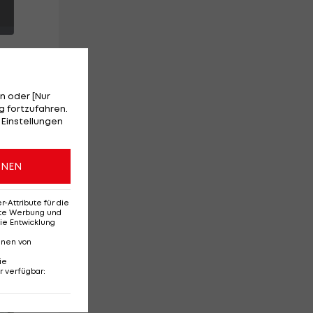
n oder [Nur
 fortzufahren.
 Einstellungen
ONEN
Attribute für die
erte Werbung und
ie Entwicklung
nnen von
ie
r verfügbar
:
Red-Bull-Rückkehr?
Ten