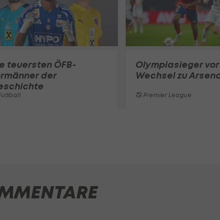
e teuersten ÖFB-
Olympiasieger vor
ormänner der
Wechsel zu Arsena
eschichte
ußball
Premier League
MMENTARE