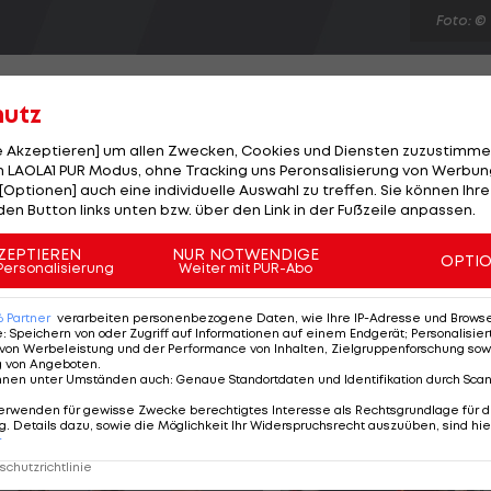
Foto: ©
hutz
le Akzeptieren] um allen Zwecken, Cookies und Diensten zuzustimme
 LAOLA1 PUR Modus, ohne Tracking uns Peronsalisierung von Werbung
ouble-Sieger FC Bayern wächst und wächst. Der 22-
[Optionen] auch eine individuelle Auswahl zu treffen. Sie können Ihre
Bossen, sondern auch bei Trainer Pep Guardiola größte
den Button links unten bzw. über den Link in der Fußzeile anpassen.
en: Linker Verteidiger, im defensiven oder offensiven
ZEPTIEREN
NUR NOTWENDIGE
OPTI
ür den FC Bayern", schwärmt der Spanier von seinem
Personalisierung
Weiter mit PUR-Abo
a verstärkt auf dessen Wunschposition im zentralen
6
Partner
verarbeiten personenbezogene Daten, wie Ihre IP-Adresse und Browser-
e
:
Speichern von oder Zugriff auf Informationen auf einem Endgerät; Personalisi
von Werbeleistung und der Performance von Inhalten, Zielgruppenforschung sow
g von Angeboten
.
nnen unter Umständen auch
:
Genaue Standortdaten und Identifikation durch Sca
erwenden für gewisse Zwecke berechtigtes Interesse als Rechtsgrundlage für d
. Details dazu, sowie die Möglichkeit Ihr Widerspruchsrecht auszuüben, sind hie
r
chutzrichtlinie