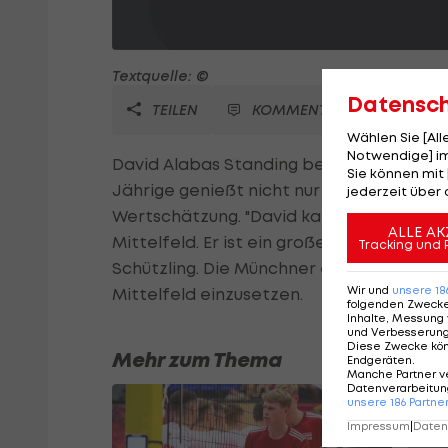
Textquelle: ©
Datensc
TEILEN
KOMMENTARE
Wählen Sie [Al
Notwendige] im
David Alabas Standing beim deutschen D
Sie können mit 
Jährige genießt nicht nur bei den Klub-
jederzeit über 
Wertschätzung. "David kann überall spiel
ALLE AK
Mittelfeld. Er ist ein großes Geschenk f
Tracking und 
Schützling. Die Münchner erwägen, Alab
Wir und
unsere
18
Mittelfeld einzusetzen.
folgenden Zweck
Inhalte, Messung 
und Verbesserun
Diese Zwecke kö
Mehr zum Thema
Endgeräten
.
Manche Partner v
Datenverarbeitung
unsere
186
Partne
Impressum
|
Datens