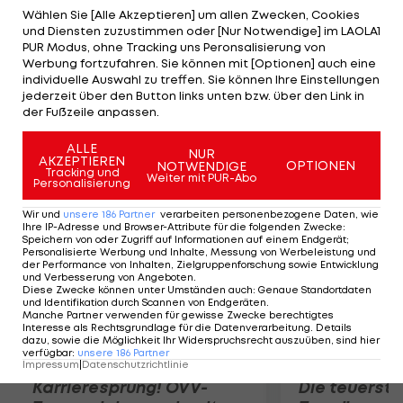
Beckhausen-Sutum-Friedhof angelegt und für alle
Wählen Sie [Alle Akzeptieren] um allen Zwecken, Cookies
und Diensten zuzustimmen oder [Nur Notwendige] im LAOLA1
Konfessionen offen. Die Grundsteinlegung findet
PUR Modus, ohne Tracking uns Peronsalisierung von
am Freitag statt. Die Nachfrage nach derartigen
Werbung fortzufahren. Sie können mit [Optionen] auch eine
individuelle Auswahl zu treffen. Sie können Ihre Einstellungen
Begräbnisstätten sei in den vergangenen Jahren
jederzeit über den Button links unten bzw. über den Link in
stetig gestiegen, teilt Schalke 04 in einer
der Fußzeile anpassen.
Pressemitteilung mit.
ALLE
NUR
AKZEPTIEREN
OPTIONEN
NOTWENDIGE
Mehr zum Thema
Tracking und
Weiter mit PUR-Abo
Personalisierung
Wir und
unsere
186
Partner
verarbeiten personenbezogene Daten, wie
Ihre IP-Adresse und Browser-Attribute für die folgenden Zwecke
:
Speichern von oder Zugriff auf Informationen auf einem Endgerät;
Personalisierte Werbung und Inhalte, Messung von Werbeleistung und
der Performance von Inhalten, Zielgruppenforschung sowie Entwicklung
und Verbesserung von Angeboten
.
Diese Zwecke können unter Umständen auch
:
Genaue Standortdaten
und Identifikation durch Scannen von Endgeräten
.
Manche Partner verwenden für gewisse Zwecke berechtigtes
Interesse als Rechtsgrundlage für die Datenverarbeitung. Details
dazu, sowie die Möglichkeit Ihr Widerspruchsrecht auszuüben, sind hier
verfügbar
:
unsere
186
Partner
Impressum
|
Datenschutzrichtlinie
Karrieresprung! ÖVV-
Die teuerst