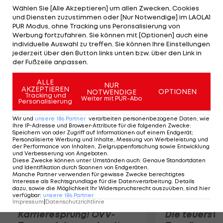
Almer unter Vertrag steht, eine Geldstrafe von
Wählen Sie [Alle Akzeptieren] um allen Zwecken, Cookies
und Diensten zuzustimmen oder [Nur Notwendige] im LAOLA1
100.000 Euro zahlen. Das DFB-Sportgericht ahndet
PUR Modus, ohne Tracking uns Peronsalisierung von
damit die Ausschreitungen im Relegations-
Werbung fortzufahren. Sie können mit [Optionen] auch eine
individuelle Auswahl zu treffen. Sie können Ihre Einstellungen
Rückspiel gegen Hertha BSC. Die Berliner werden
jederzeit über den Button links unten bzw. über den Link in
mit einem Zuschauer-Teilausschluss sowie einer
der Fußzeile anpassen.
Geldbuße von 50.000 Euro bestraft.
ALLE
NUR
AKZEPTIEREN
OPTIONEN
NOTWENDIGE
Mehr zum Thema
Tracking und
Weiter mit PUR-Abo
Personalisierung
Wir und
unsere
186
Partner
verarbeiten personenbezogene Daten, wie
Ihre IP-Adresse und Browser-Attribute für die folgenden Zwecke
:
Speichern von oder Zugriff auf Informationen auf einem Endgerät;
Personalisierte Werbung und Inhalte, Messung von Werbeleistung und
der Performance von Inhalten, Zielgruppenforschung sowie Entwicklung
und Verbesserung von Angeboten
.
Diese Zwecke können unter Umständen auch
:
Genaue Standortdaten
und Identifikation durch Scannen von Endgeräten
.
Manche Partner verwenden für gewisse Zwecke berechtigtes
Interesse als Rechtsgrundlage für die Datenverarbeitung. Details
dazu, sowie die Möglichkeit Ihr Widerspruchsrecht auszuüben, sind hier
verfügbar
:
unsere
186
Partner
Impressum
|
Datenschutzrichtlinie
Karrieresprung! ÖVV-
Die teuerst