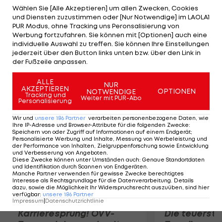
Laufeinheiten absolvieren. "So eine OP darf man
Wählen Sie [Alle Akzeptieren] um allen Zwecken, Cookies
und Diensten zuzustimmen oder [Nur Notwendige] im LAOLA1
nicht unterschätzen", wird Fuchs auf der
PUR Modus, ohne Tracking uns Peronsalisierung von
Homepage des deutschen Bundesligisten zitiert.
Werbung fortzufahren. Sie können mit [Optionen] auch eine
individuelle Auswahl zu treffen. Sie können Ihre Einstellungen
Der 26-Jährige nimmt noch Antibiotika ein. Auf
jederzeit über den Button links unten bzw. über den Link in
Steak und Rippchen musste er beim montägigen
der Fußzeile anpassen.
Grillabend verzichten.
ALLE
NUR
AKZEPTIEREN
OPTIONEN
NOTWENDIGE
Mehr zum Thema
Tracking und
Weiter mit PUR-Abo
Personalisierung
Wir und
unsere
186
Partner
verarbeiten personenbezogene Daten, wie
Ihre IP-Adresse und Browser-Attribute für die folgenden Zwecke
:
Speichern von oder Zugriff auf Informationen auf einem Endgerät;
Personalisierte Werbung und Inhalte, Messung von Werbeleistung und
der Performance von Inhalten, Zielgruppenforschung sowie Entwicklung
und Verbesserung von Angeboten
.
Diese Zwecke können unter Umständen auch
:
Genaue Standortdaten
und Identifikation durch Scannen von Endgeräten
.
Manche Partner verwenden für gewisse Zwecke berechtigtes
Interesse als Rechtsgrundlage für die Datenverarbeitung. Details
dazu, sowie die Möglichkeit Ihr Widerspruchsrecht auszuüben, sind hier
verfügbar
:
unsere
186
Partner
Impressum
|
Datenschutzrichtlinie
Karrieresprung! ÖVV-
Die teuerst