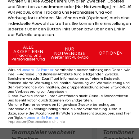
Wählen Sie [Alle Akzeptieren] um allen Zwecken, Cookies
Nationalspieler, der auch einen italienischen Pass
und Diensten zuzustimmen oder [Nur Notwendige] im LAOLA1
besitzt, war zuletzt an Vitesse Arnheim
PUR Modus, ohne Tracking uns Peronsalisierung von
Werbung fortzufahren. Sie können mit [Optionen] auch eine
ausgeliehen. Für den niederländischen Erstligisten
individuelle Auswahl zu treffen. Sie können Ihre Einstellungen
erzielte er in 29 Spielen elf Tore. Frankfurt soll
jederzeit über den Button links unten bzw. über den Link in
der Fußzeile anpassen.
auch an Gijon-Torjäger Stefan Scepovic dran sein.
ALLE
NUR
AKZEPTIEREN
Mehr zum Thema
OPTIONEN
NOTWENDIGE
Tracking und
Weiter mit PUR-Abo
Personalisierung
Wir und
unsere
186
Partner
verarbeiten personenbezogene Daten, wie
Ihre IP-Adresse und Browser-Attribute für die folgenden Zwecke
:
Speichern von oder Zugriff auf Informationen auf einem Endgerät;
Personalisierte Werbung und Inhalte, Messung von Werbeleistung und
der Performance von Inhalten, Zielgruppenforschung sowie Entwicklung
und Verbesserung von Angeboten
.
Diese Zwecke können unter Umständen auch
:
Genaue Standortdaten
und Identifikation durch Scannen von Endgeräten
.
Manche Partner verwenden für gewisse Zwecke berechtigtes
Interesse als Rechtsgrundlage für die Datenverarbeitung. Details
dazu, sowie die Möglichkeit Ihr Widerspruchsrecht auszuüben, sind hier
verfügbar
:
unsere
186
Partner
Impressum
|
Datenschutzrichtlinie
Karrieresprung! ÖVV-
Die teuerst
Teamspieler wechselt
Tormänner d