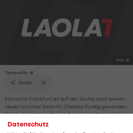
Foto: ©
Textquelle: ©
TEILEN
Eintracht Frankfurt ist auf der Suche nach einem
neuen Stürmer beim FC Chelsea fündig geworden.
Der 13. der abgelaufenen Bundesliga-Saison leiht
den 20-jährigen Lucas Piazon ein Jahr lang aus.
Datenschutz
Der ehemalige brasilianische Nachwuchs-