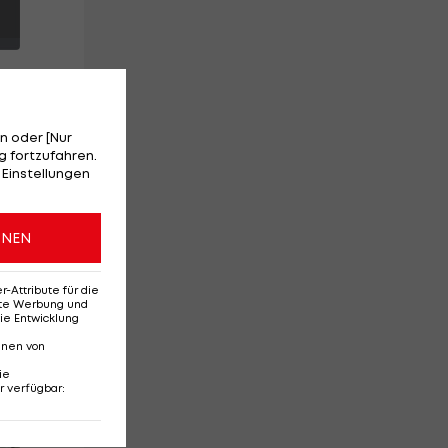
n oder [Nur
 fortzufahren.
 Einstellungen
st
ONEN
ie
Attribute für die
erte Werbung und
ie Entwicklung
nnen von
ie
r verfügbar
:
Red-Bull-Rückkehr?
Ten