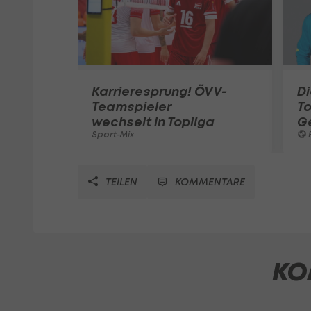
Karrieresprung! ÖVV-
Di
Teamspieler
T
wechselt in Topliga
G
Sport-Mix
F
TEILEN
KOMMENTARE
KO