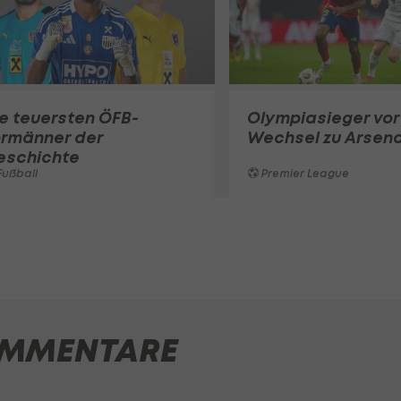
e teuersten ÖFB-
Olympiasieger vor
ormänner der
Wechsel zu Arsena
eschichte
ußball
Premier League
MMENTARE