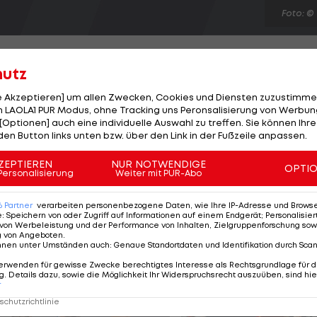
Foto: ©
hutz
le Akzeptieren] um allen Zwecken, Cookies und Diensten zuzustimme
 LAOLA1 PUR Modus, ohne Tracking uns Peronsalisierung von Werbung
 deutschen Bundesligisten FC Schalke 04. Jefferson
[Optionen] auch eine individuelle Auswahl zu treffen. Sie können Ihre
chtlich mehrere Wochen fehlen. Wie Sportvorstand Hor
den Button links unten bzw. über den Link in der Fußzeile anpassen.
 Knie-Operation. Konservative Behandlungsversuche
ZEPTIEREN
NUR NOTWENDIGE
OPTI
der 29-Jährige an einem Knorpelschaden leiden. Farfan
Personalisierung
Weiter mit PUR-Abo
undesliga-Spiele bestritten, in denen ihm 39 Treffer sow
6
Partner
verarbeiten personenbezogene Daten, wie Ihre IP-Adresse und Browser-
e
:
Speichern von oder Zugriff auf Informationen auf einem Endgerät; Personalisi
von Werbeleistung und der Performance von Inhalten, Zielgruppenforschung sow
g von Angeboten
.
nnen unter Umständen auch
:
Genaue Standortdaten und Identifikation durch Sca
erwenden für gewisse Zwecke berechtigtes Interesse als Rechtsgrundlage für d
. Details dazu, sowie die Möglichkeit Ihr Widerspruchsrecht auszuüben, sind hie
r
chutzrichtlinie