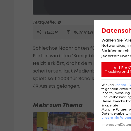
Textquelle: ©
Datensc
TEILEN
KOMMENTARE
Wählen Sie [Al
Notwendige] im
Schlechte Nachrichten für alle Fans des
Sie können mit 
Farfan wird den "Königsblauen" voraussi
jederzeit über 
Heldt erklärt, droht dem Peruaner eine
ALLE AK
scheiterten, laut Medienberichten soll 
Tracking und 
spielt seit 2008 für Schalke und hat 161 B
Wir und
unsere
18
49 Assists gelangen.
folgenden Zweck
Inhalte, Messung 
und Verbesserun
Diese Zwecke kö
Mehr zum Thema
Endgeräten
.
Manche Partner v
Datenverarbeitung
unsere
186
Partne
Impressum
|
Datens