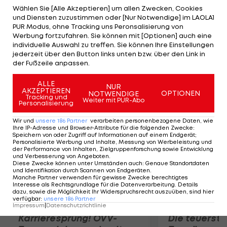
Ob die Ablösesumme von zehn Millionen Euro
Wählen Sie [Alle Akzeptieren] um allen Zwecken, Cookies
und Diensten zuzustimmen oder [Nur Notwendige] im LAOLA1
ausreicht, darüber hüllt man sich noch in
PUR Modus, ohne Tracking uns Peronsalisierung von
Stillschweigen. "Ich erwarte ihn am Montag zum
Werbung fortzufahren. Sie können mit [Optionen] auch eine
individuelle Auswahl zu treffen. Sie können Ihre Einstellungen
Trainingsauftakt", so Trainer-Manager Magath.
jederzeit über den Button links unten bzw. über den Link in
Unterdessen habe sich Diego mit Atletico schon
der Fußzeile anpassen.
auf einen Drei-Jahres-Vertrag geeinigt.
ALLE
NUR
AKZEPTIEREN
OPTIONEN
NOTWENDIGE
Mehr zum Thema
Tracking und
Weiter mit PUR-Abo
Personalisierung
Wir und
unsere
186
Partner
verarbeiten personenbezogene Daten, wie
Ihre IP-Adresse und Browser-Attribute für die folgenden Zwecke
:
Speichern von oder Zugriff auf Informationen auf einem Endgerät;
Personalisierte Werbung und Inhalte, Messung von Werbeleistung und
der Performance von Inhalten, Zielgruppenforschung sowie Entwicklung
und Verbesserung von Angeboten
.
Diese Zwecke können unter Umständen auch
:
Genaue Standortdaten
und Identifikation durch Scannen von Endgeräten
.
Manche Partner verwenden für gewisse Zwecke berechtigtes
Interesse als Rechtsgrundlage für die Datenverarbeitung. Details
dazu, sowie die Möglichkeit Ihr Widerspruchsrecht auszuüben, sind hier
verfügbar
:
unsere
186
Partner
Impressum
|
Datenschutzrichtlinie
Karrieresprung! ÖVV-
Die teuerst