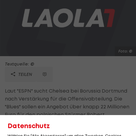
Foto: ©
Textquelle: ©
TEILEN
Laut "ESPN" sucht Chelsea bei Borussia Dortmund
nach Verstärkung für die Offensivabteilung. Die
"Blues" sollen ein Angebot über knapp 22 Millionen
Euro für den polnischen Stürmer Robert
Lewandowski abgegeben haben. Der deutsche
Datenschutz
Meister soll das Offert aber abgelehnt haben.
Wählen Sie [Alle Akzeptieren] um allen Zwecken, Cookies