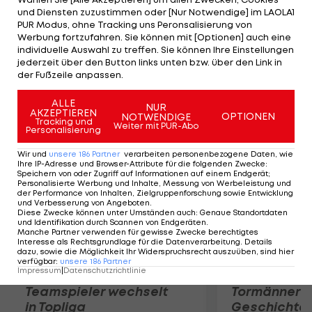
Lewandowski hatte in der vergangenen Saison
und Diensten zuzustimmen oder [Nur Notwendige] im LAOLA1
mit 22 Liga-Toren beträchtlichen Anteil am Erfolg
PUR Modus, ohne Tracking uns Peronsalisierung von
Werbung fortzufahren. Sie können mit [Optionen] auch eine
des BVB. Chelsea blitzte bereits bei Bayer
individuelle Auswahl zu treffen. Sie können Ihre Einstellungen
Leverkusen mit einem 25-Millionen-Euro-Angebot
jederzeit über den Button links unten bzw. über den Link in
der Fußzeile anpassen.
für Andre Schürrle ab.
ALLE
NUR
Mehr zum Thema
AKZEPTIEREN
OPTIONEN
NOTWENDIGE
Tracking und
Weiter mit PUR-Abo
Personalisierung
Wir und
unsere
186
Partner
verarbeiten personenbezogene Daten, wie
Ihre IP-Adresse und Browser-Attribute für die folgenden Zwecke
:
Speichern von oder Zugriff auf Informationen auf einem Endgerät;
Personalisierte Werbung und Inhalte, Messung von Werbeleistung und
der Performance von Inhalten, Zielgruppenforschung sowie Entwicklung
und Verbesserung von Angeboten
.
Diese Zwecke können unter Umständen auch
:
Genaue Standortdaten
und Identifikation durch Scannen von Endgeräten
.
Manche Partner verwenden für gewisse Zwecke berechtigtes
Interesse als Rechtsgrundlage für die Datenverarbeitung. Details
dazu, sowie die Möglichkeit Ihr Widerspruchsrecht auszuüben, sind hier
verfügbar
:
unsere
186
Partner
Impressum
|
Datenschutzrichtlinie
Karrieresprung! ÖVV-
Die teuerst
Teamspieler wechselt
Tormänner d
in Topliga
Geschichte